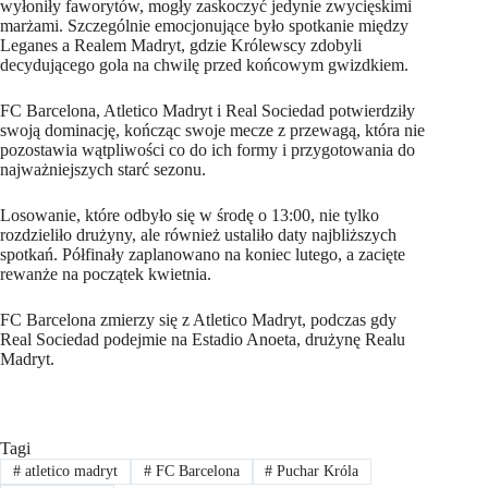
wyłoniły faworytów, mogły zaskoczyć jedynie zwycięskimi
marżami. Szczególnie emocjonujące było spotkanie między
Leganes a Realem Madryt, gdzie Królewscy zdobyli
decydującego gola na chwilę przed końcowym gwizdkiem.
FC Barcelona, Atletico Madryt i Real Sociedad potwierdziły
swoją dominację, kończąc swoje mecze z przewagą, która nie
pozostawia wątpliwości co do ich formy i przygotowania do
najważniejszych starć sezonu.
Losowanie, które odbyło się w środę o 13:00, nie tylko
rozdzieliło drużyny, ale również ustaliło daty najbliższych
spotkań. Półfinały zaplanowano na koniec lutego, a zacięte
rewanże na początek kwietnia.
FC Barcelona zmierzy się z Atletico Madryt, podczas gdy
Real Sociedad podejmie na Estadio Anoeta, drużynę Realu
Madryt.
Tagi
#
atletico madryt
#
FC Barcelona
#
Puchar Króla