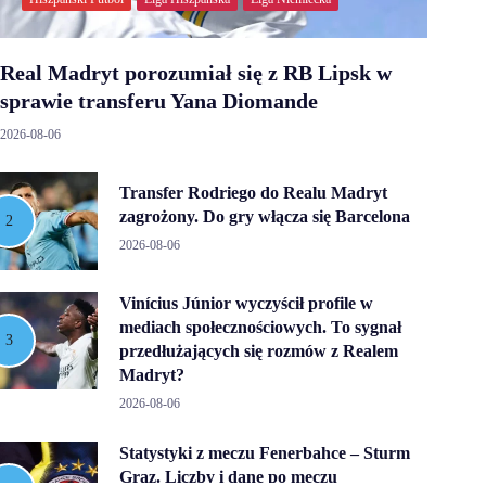
Real Madryt porozumiał się z RB Lipsk w
sprawie transferu Yana Diomande
2026-08-06
Transfer Rodriego do Realu Madryt
zagrożony. Do gry włącza się Barcelona
2026-08-06
Vinícius Júnior wyczyścił profile w
mediach społecznościowych. To sygnał
przedłużających się rozmów z Realem
Madryt?
2026-08-06
Statystyki z meczu Fenerbahce – Sturm
Graz. Liczby i dane po meczu