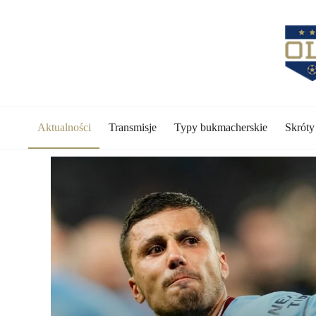
Przejdź
do
treści
Aktualności
Transmisje
Typy bukmacherskie
Skrót