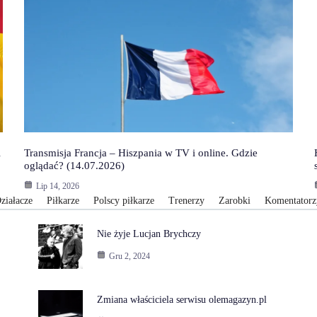
i
Transmisja Francja – Hiszpania w TV i online. Gdzie
oglądać? (14.07.2026)
Lip 14, 2026
ziałacze
Piłkarze
Polscy piłkarze
Trenerzy
Zarobki
Komentatorz
Nie żyje Lucjan Brychczy
Gru 2, 2024
Zmiana właściciela serwisu olemagazyn.pl