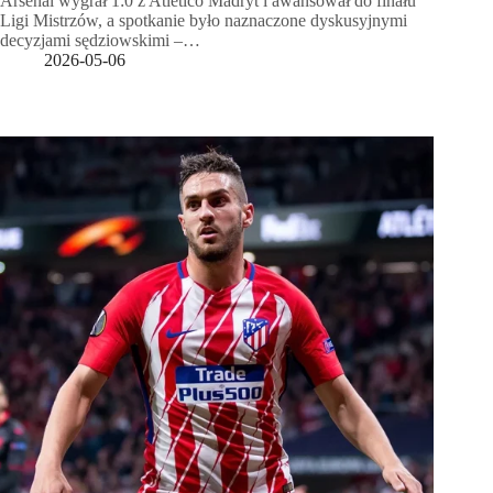
Arsenal wygrał 1:0 z Atlético Madryt i awansował do finału
Ligi Mistrzów, a spotkanie było naznaczone dyskusyjnymi
decyzjami sędziowskimi –…
2026-05-06