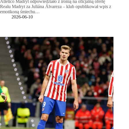
Atletico Madryt odpowiedziało z ironią na oficjalną ofertę
Realu Madryt za Juliána Álvareza – klub opublikował wpis z
emotikoną śmiechu…
2026-06-10