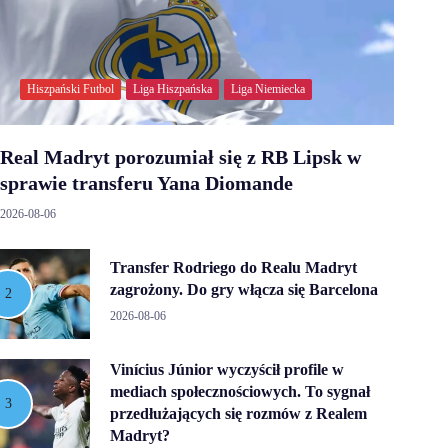
Hiszpański Futbol
Liga Hiszpańska
Liga Niemiecka
Real Madryt porozumiał się z RB Lipsk w
sprawie transferu Yana Diomande
2026-08-06
Transfer Rodriego do Realu Madryt
zagrożony. Do gry włącza się Barcelona
2026-08-06
Vinícius Júnior wyczyścił profile w
mediach społecznościowych. To sygnał
przedłużających się rozmów z Realem
Madryt?