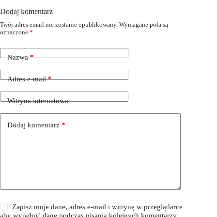
Dodaj komentarz
Twój adres email nie zostanie opublikowany.
Wymagane pola są
oznaczone
*
Nazwa
*
Adres e-mail
*
Witryna internetowa
Dodaj komentarz
*
Zapisz moje dane, adres e-mail i witrynę w przeglądarce
aby wypełnić dane podczas pisania kolejnych komentarzy.