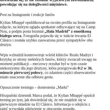
powołując się na dolegliwości mięśniowe.
Post na Instagramie i reakcje fanów
Kylian Mbappé opublikował na swoim profilu na Instagramie
zdjęcie, na którym ogląda spotkanie odbywające się na Camp
Nou, a podpis posta brzmiał
„Hala Madrid” z emotikoną
białego serca
. Fotografia pojawiła się w trakcie trwania El
Clásico i została szybko zauważona przez sympatyków obu
drużyn.
Wpis wzbudził kontrowersje wśród kibiców Realu Madryt i
krytykę ze strony niektórych fanów, którzy zwracali uwagę na
moment publikacji – meczowy rezultat był w tym czasie
niekorzystny dla jego drużyny, która przegrywała
0:2 w 36.
minucie pierwszej połowy
, co zdaniem części obserwatorów
miało znaczenie dla odbioru gestu.
Opuszczenie treningu – doniesienia „Marki”
Hiszpański dziennik Marca podał, że Kylian Mbappé opuścił
trening po tym, jak dowiedział się, że nie znajdzie się w
pierwszym składzie na El Clásico. Informacja o odejściu z
zajęć wywołała zdziwienie w otoczeniu zespołu.