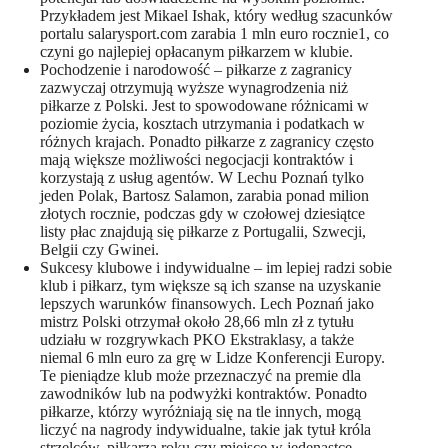
Przykładem jest Mikael Ishak, który według szacunków
portalu salarysport.com zarabia 1 mln euro rocznie1, co
czyni go najlepiej opłacanym piłkarzem w klubie.
Pochodzenie i narodowość – piłkarze z zagranicy
zazwyczaj otrzymują wyższe wynagrodzenia niż
piłkarze z Polski. Jest to spowodowane różnicami w
poziomie życia, kosztach utrzymania i podatkach w
różnych krajach. Ponadto piłkarze z zagranicy często
mają większe możliwości negocjacji kontraktów i
korzystają z usług agentów. W Lechu Poznań tylko
jeden Polak, Bartosz Salamon, zarabia ponad milion
złotych rocznie, podczas gdy w czołowej dziesiątce
listy płac znajdują się piłkarze z Portugalii, Szwecji,
Belgii czy Gwinei.
Sukcesy klubowe i indywidualne – im lepiej radzi sobie
klub i piłkarz, tym większe są ich szanse na uzyskanie
lepszych warunków finansowych. Lech Poznań jako
mistrz Polski otrzymał około 28,66 mln zł z tytułu
udziału w rozgrywkach PKO Ekstraklasy, a także
niemal 6 mln euro za grę w Lidze Konferencji Europy.
Te pieniądze klub może przeznaczyć na premie dla
zawodników lub na podwyżki kontraktów. Ponadto
piłkarze, którzy wyróżniają się na tle innych, mogą
liczyć na nagrody indywidualne, takie jak tytuł króla
strzelców, piłkarza roku czy miejsce w jedenastce