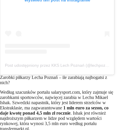
Wyświetl ten post na Instagramie
Post udostępniony przez KKS Lech Poznań (@lechpoznan1922)
Zarobki piłkarzy Lecha Poznań – ile zarabiają najbogatsi z
nich?
Według szacunków portalu salarysport.com, który zajmuje się
zarobkami sportowców, najwięcej zarabia w Lechu Mikael
Ishak. Szwedzki napastnik, który jest liderem strzelców w
Ekstraklasie, ma zagwarantowane
1 mln euro za sezon, co
daje kwotę ponad 4,5 mln zł rocznie
. Ishak jest również
najdroższym piłkarzem w lidze pod względem wartości
rynkowej, która wynosi 3,5 mln euro według portalu
transfermarkt.pl.