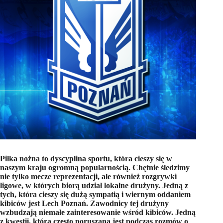
Piłka nożna to dyscyplina sportu, która cieszy się w
naszym kraju ogromną popularnością. Chętnie śledzimy
nie tylko mecze reprezentacji, ale również rozgrywki
ligowe, w których biorą udział lokalne drużyny. Jedną z
tych, która cieszy się dużą sympatią i wiernym oddaniem
kibiców jest Lech Poznań. Zawodnicy tej drużyny
wzbudzają niemałe zainteresowanie wśród kibiców. Jedną
z kwestii, która często poruszana jest podczas rozmów o