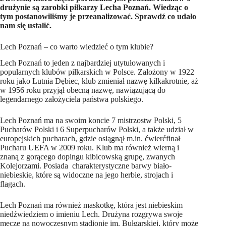
drużynie są zarobki piłkarzy Lecha Poznań. Wiedząc o
tym postanowiliśmy je przeanalizować. Sprawdź co udało
nam się ustalić.
Lech Poznań – co warto wiedzieć o tym klubie?
Lech Poznań to jeden z najbardziej utytułowanych i
popularnych klubów piłkarskich w Polsce. Założony w 1922
roku jako Lutnia Dębiec, klub zmieniał nazwę kilkakrotnie, aż
w 1956 roku przyjął obecną nazwę, nawiązującą do
legendarnego założyciela państwa polskiego.
Lech Poznań ma na swoim koncie 7 mistrzostw Polski, 5
Pucharów Polski i 6 Superpucharów Polski, a także udział w
europejskich pucharach, gdzie osiągnął m.in. ćwierćfinał
Pucharu UEFA w 2009 roku. Klub ma również wierną i
znaną z gorącego dopingu kibicowską grupę, zwanych
Kolejorzami. Posiada charakterystyczne barwy biało-
niebieskie, które są widoczne na jego herbie, strojach i
flagach.
Lech Poznań ma również maskotkę, która jest niebieskim
niedźwiedziem o imieniu Lech. Drużyna rozgrywa swoje
mecze na nowoczesnym stadionie im. Bułgarskiej, który może