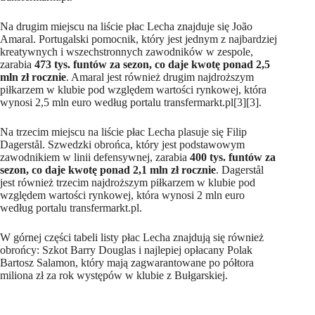
Na drugim miejscu na liście płac Lecha znajduje się João
Amaral. Portugalski pomocnik, który jest jednym z najbardziej
kreatywnych i wszechstronnych zawodników w zespole,
zarabia
473 tys. funtów za sezon, co daje kwotę ponad 2,5
mln zł rocznie
. Amaral jest również drugim najdroższym
piłkarzem w klubie pod względem wartości rynkowej, która
wynosi 2,5 mln euro według portalu transfermarkt.pl[3][3].
Na trzecim miejscu na liście płac Lecha plasuje się Filip
Dagerstål. Szwedzki obrońca, który jest podstawowym
zawodnikiem w linii defensywnej, zarabia
400 tys. funtów za
sezon, co daje kwotę ponad 2,1 mln zł rocznie
. Dagerstål
jest również trzecim najdroższym piłkarzem w klubie pod
względem wartości rynkowej, która wynosi 2 mln euro
według portalu transfermarkt.pl.
W górnej części tabeli listy płac Lecha znajdują się również
obrońcy: Szkot Barry Douglas i najlepiej opłacany Polak
Bartosz Salamon, który mają zagwarantowane po półtora
miliona zł za rok występów w klubie z Bułgarskiej.