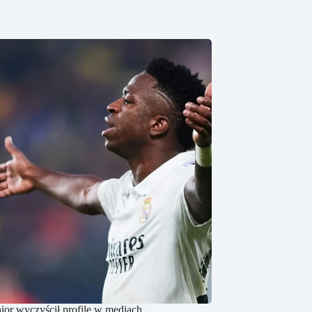
nior wyczyścił profile w mediach