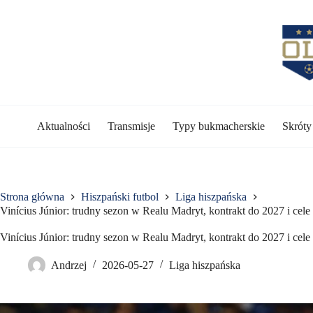
Przejdź
do
treści
Aktualności
Transmisje
Typy bukmacherskie
Skrót
Strona główna
Hiszpański futbol
Liga hiszpańska
Vinícius Júnior: trudny sezon w Realu Madryt, kontrakt do 2027 i cel
Vinícius Júnior: trudny sezon w Realu Madryt, kontrakt do 2027 i cel
Andrzej
2026-05-27
Liga hiszpańska