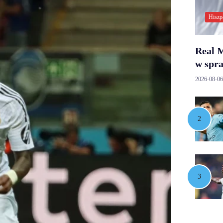
Hiszp
Real M
w spr
2026-08-06