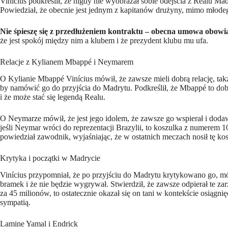
Vinícius podkreślił, że nigdy nie wyobrażał sobie odejścia z Realu Ma
Powiedział, że obecnie jest jednym z kapitanów drużyny, mimo młodego
Nie śpieszę się z przedłużeniem kontraktu – obecna umowa obowi
że jest spokój między nim a klubem i że prezydent klubu mu ufa.
Relacje z Kylianem Mbappé i Neymarem
O Kylianie Mbappé Vinícius mówił, że zawsze mieli dobrą relację, tak
by namówić go do przyjścia do Madrytu. Podkreślił, że Mbappé to dob
i że może stać się legendą Realu.
O Neymarze mówił, że jest jego idolem, że zawsze go wspierał i dod
jeśli Neymar wróci do reprezentacji Brazylii, to koszulka z numerem 1
powiedział zawodnik, wyjaśniając, że w ostatnich meczach nosił tę kos
Krytyka i początki w Madrycie
Vinícius przypomniał, że po przyjściu do Madrytu krytykowano go, mó
bramek i że nie będzie wygrywał. Stwierdził, że zawsze odpierał te za
za 45 milionów, to ostatecznie okazał się on tani w kontekście osiągnię
sympatią.
Lamine Yamal i Endrick