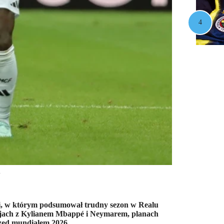
i
ii, w którym podsumował trudny sezon w Realu
lacjach z Kylianem Mbappé i Neymarem, planach
rzed mundialem 2026.