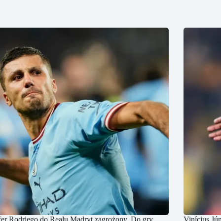
fer Rodriego do Realu Madryt zagrożony. Do gry
Vinícius Jú