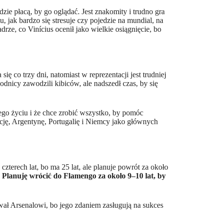
zie płacą, by go oglądać. Jest znakomity i trudno gra
, jak bardzo się stresuje czy pojedzie na mundial, na
adrze, co Vinícius ocenił jako wielkie osiągnięcie, bo
ię co trzy dni, natomiast w reprezentacji jest trudniej
dnicy zawodzili kibiców, ale nadszedł czas, by się
go życiu i że chce zrobić wszystko, by pomóc
ncję, Argentynę, Portugalię i Niemcy jako głównych
zterech lat, bo ma 25 lat, ale planuje powrót za około
.
Planuję wrócić do Flamengo za około 9–10 lat, by
ował Arsenalowi, bo jego zdaniem zasługują na sukces