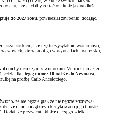
dryt i ceni każdą chwilę w klubie swoich marzeń.
 wieku, i że chciałby zostać w klubie jak najdłużej.
ązuje do 2027 roku
, powiedział zawodnik, dodając,
że poza boiskiem, i że często wysyłał mu wiadomości,
ry człowiek, który broni go w wywiadach i na boisku,
awał otuchy młodszym zawodnikom. Vinícius dodał, że
0 będzie dla niego;
numer 10 należy do Neymara
,
zulkę na prośbę Carlo Ancelottiego.
wiono, że nie będzie grał, że nie będzie zdobywał
rzuty i że choć początkowo krytykowano jego transfer
ć. Dodał, że prezydent i kibice darzą go wielką