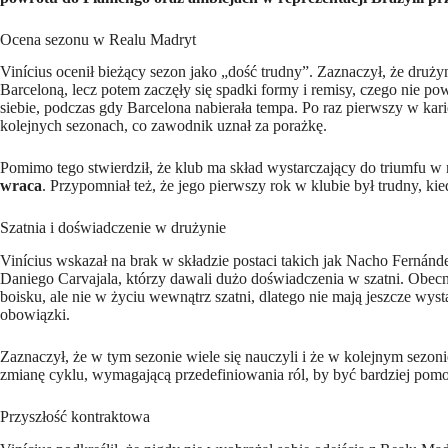
Ocena sezonu w Realu Madryt
Vinícius ocenił bieżący sezon jako „dość trudny”. Zaznaczył, że dru
Barceloną, lecz potem zaczęły się spadki formy i remisy, czego nie 
siebie, podczas gdy Barcelona nabierała tempa. Po raz pierwszy w kar
kolejnych sezonach, co zawodnik uznał za porażkę.
Pomimo tego stwierdził, że klub ma skład wystarczający do triumfu 
wraca
. Przypomniał też, że jego pierwszy rok w klubie był trudny, ki
Szatnia i doświadczenie w drużynie
Vinícius wskazał na brak w składzie postaci takich jak Nacho Fernánd
Daniego Carvajala, którzy dawali dużo doświadczenia w szatni. Obecn
boisku, ale nie w życiu wewnątrz szatni, dlatego nie mają jeszcze wys
obowiązki.
Zaznaczył, że w tym sezonie wiele się nauczyli i że w kolejnym sezonie 
zmianę cyklu, wymagającą przedefiniowania ról, by być bardziej po
Przyszłość kontraktowa