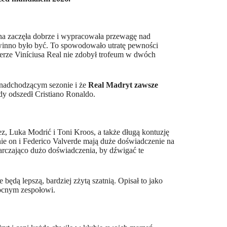
żyna zaczęła dobrze i wypracowała przewagę nad
powinno było być. To spowodowało utratę pewności
ierze Viníciusa Real nie zdobył trofeum w dwóch
w nadchodzącym sezonie i że
Real Madryt zawsze
edy odszedł Cristiano Ronaldo.
ez, Luka Modrić i Toni Kroos, a także długą kontuzję
ie on i Federico Valverde mają duże doświadczenie na
tarczająco dużo doświadczenia, by dźwigać te
będą lepszą, bardziej zżytą szatnią. Opisał to jako
mocnym zespołowi.