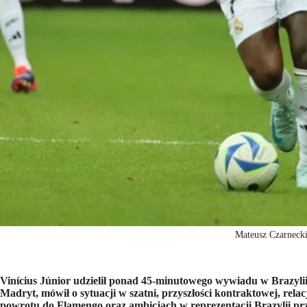
Mateusz Czarneck
Vinícius Júnior udzielił ponad 45‑minutowego wywiadu w Brazyl
Madryt, mówił o sytuacji w szatni, przyszłości kontraktowej, re
powrotu do Flamengo oraz ambicjach w reprezentacji Brazylii p