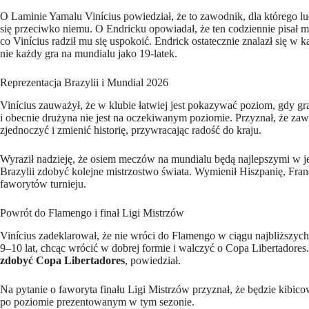
O Laminie Yamalu Vinícius powiedział, że to zawodnik, dla którego lud
się przeciwko niemu. O Endricku opowiadał, że ten codziennie pisał mu
co Vinícius radził mu się uspokoić. Endrick ostatecznie znalazł się w k
nie każdy gra na mundialu jako 19‑latek.
Reprezentacja Brazylii i Mundial 2026
Vinícius zauważył, że w klubie łatwiej jest pokazywać poziom, gdy gra s
i obecnie drużyna nie jest na oczekiwanym poziomie. Przyznał, że zawo
zjednoczyć i zmienić historię, przywracając radość do kraju.
Wyraził nadzieję, że osiem meczów na mundialu będą najlepszymi w je
Brazylii zdobyć kolejne mistrzostwo świata. Wymienił Hiszpanię, Fra
faworytów turnieju.
Powrót do Flamengo i finał Ligi Mistrzów
Vinícius zadeklarował, że nie wróci do Flamengo w ciągu najbliższych c
9–10 lat, chcąc wrócić w dobrej formie i walczyć o Copa Libertadores
zdobyć Copa Libertadores
, powiedział.
Na pytanie o faworyta finału Ligi Mistrzów przyznał, że będzie kibic
po poziomie prezentowanym w tym sezonie.