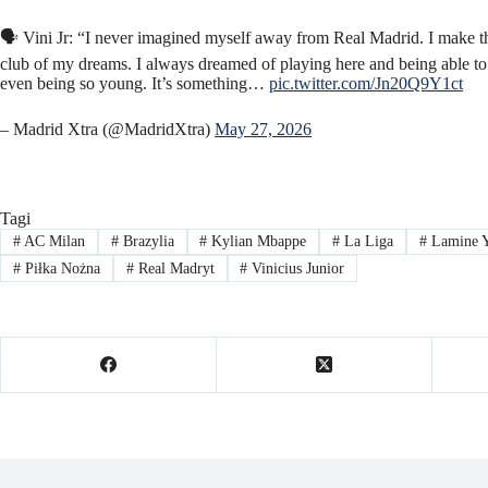
🗣️ Vini Jr: “I never imagined myself away from Real Madrid. I make t
club of my dreams. I always dreamed of playing here and being able to 
even being so young. It’s something…
pic.twitter.com/Jn20Q9Y1ct
– Madrid Xtra (@MadridXtra)
May 27, 2026
Tagi
#
AC Milan
#
Brazylia
#
Kylian Mbappe
#
La Liga
#
Lamine 
#
Piłka Nożna
#
Real Madryt
#
Vinicius Junior