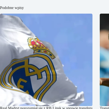
Podobne wpisy
Real Madryt porozumiał się z RB Lipsk w sprawie transferu
Trans