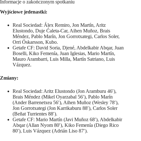
Informacje o zakończonym spotkaniu
Wyjściowe jedenastki:
Real Sociedad: Álex Remiro, Jon Martín, Aritz
Elustondo, Duje Ćaleta-Car, Aihen Muñoz, Brais
Méndez, Pablo Marín, Jon Gorrotxategi, Carlos Soler,
Orri Óskarsson, Kubo.
Getafe CF: David Soria, Djené, Abdelkabir Abqar, Juan
Boselli, Kiko Femenía, Juan Iglesias, Mario Martín,
Mauro Arambarri, Luis Milla, Martín Satriano, Luis
Vázquez.
Zmiany:
Real Sociedad: Aritz Elustondo (Jon Aramburu 46′),
Brais Méndez (Mikel Oyarzabal 56′), Pablo Marín
(Ander Barrenetxea 56′), Aihen Muñoz (Wesley 78′),
Jon Gorrotxategi (Jon Karrikaburu 88′), Carlos Soler
(Beñat Turrientes 88′).
Getafe CF: Mario Martín (Javi Muñoz 68′), Abdelkabir
Abqar (Allan Nyom 80′), Kiko Femenía (Diego Rico
80′), Luis Vázquez (Adrián Liso 87′).