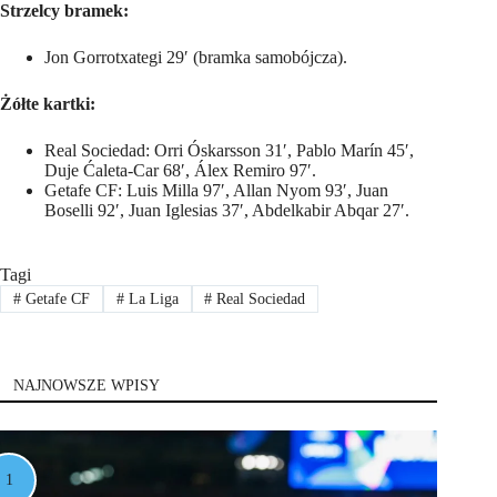
Strzelcy bramek:
Jon Gorrotxategi 29′ (bramka samobójcza).
Żółte kartki:
Real Sociedad: Orri Óskarsson 31′, Pablo Marín 45′,
Duje Ćaleta-Car 68′, Álex Remiro 97′.
Getafe CF: Luis Milla 97′, Allan Nyom 93′, Juan
Boselli 92′, Juan Iglesias 37′, Abdelkabir Abqar 27′.
Tagi
#
Getafe CF
#
La Liga
#
Real Sociedad
NAJNOWSZE WPISY