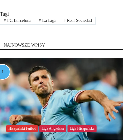
Tagi
#
FC Barcelona
#
La Liga
#
Real Sociedad
NAJNOWSZE WPISY
Hiszpański Futbol
Liga Angielska
Liga Hiszpańska