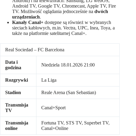
Android) i na telewizorach: Samsung, LG webOS,
Android TV, Google TV, Chromecast, Apple TV, Fire
TV. Możliwość oglądania jednocześnie na
dwóch
urządzeniach
.
Kanały Canal+
dostępne są również w wybranych
sieciach kablowych, m.in. Vectra, UPC, Inea, Toya, a
także na platformie satelitarnej Canal+.
Real Sociedad – FC Barcelona
Data i
Niedziela 18.01.2026 21:00
godzina
Rozgrywki
La Liga
Stadion
Reale Arena (San Sebastian)
Transmisja
Canal+Sport
TV
Transmisja
Fortuna TV, STS TV, Superbet TV,
online
Canal+Online