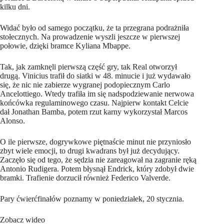
kilku dni.
Widać było od samego początku, że ta przegrana podrażniła
stołecznych. Na prowadzenie wyszli jeszcze w pierwszej
połowie, dzięki bramce Kyliana Mbappe.
Tak, jak zamknęli pierwszą część gry, tak Real otworzył
drugą. Vinicius trafił do siatki w 48. minucie i już wydawało
się, że nic nie zabierze wygranej podopiecznym Carlo
Ancelottiego. Wtedy trafiła im się nadspodziewanie nerwowa
końcówka regulaminowego czasu. Najpierw kontakt Celcie
dał Jonathan Bamba, potem rzut karny wykorzystał Marcos
Alonso.
O ile pierwsze, dogrywkowe piętnaście minut nie przyniosło
zbyt wiele emocji, to drugi kwadrans był już decydujący.
Zaczęło się od tego, że sędzia nie zareagował na zagranie ręką
Antonio Rudigera. Potem błysnął Endrick, który zdobył dwie
bramki. Trafienie dorzucił również Federico Valverde.
Pary ćwierćfinałów poznamy w poniedziałek, 20 stycznia.
Zobacz wideo