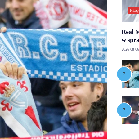
Hiszp
Real M
w spr
2026-08-06