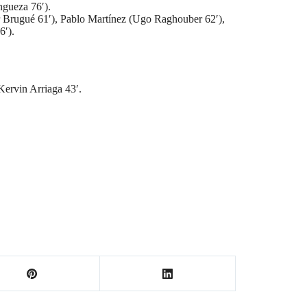
ngueza 76′).
r Brugué 61′), Pablo Martínez (Ugo Raghouber 62′),
6′).
Kervin Arriaga 43′.