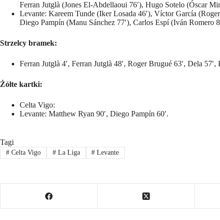
Ferran Jutglà (Jones El-Abdellaoui 76′), Hugo Sotelo (Óscar Mi
Levante: Kareem Tunde (Iker Losada 46′), Víctor García (Roge
Diego Pampín (Manu Sánchez 77′), Carlos Espí (Iván Romero 8
Strzelcy bramek:
Ferran Jutglà 4′, Ferran Jutglà 48′, Roger Brugué 63′, Dela 57′, 
Żółte kartki:
Celta Vigo:
Levante: Matthew Ryan 90′, Diego Pampín 60′.
Tagi
#
Celta Vigo
#
La Liga
#
Levante