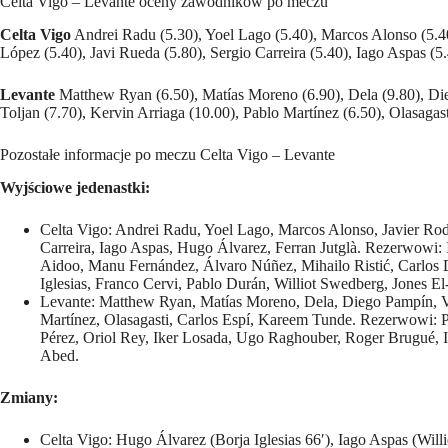
Celta Vigo – Levante oceny zawodników po meczu
Celta Vigo
Andrei Radu (5.30), Yoel Lago (5.40), Marcos Alonso (5.40
López (5.40), Javi Rueda (5.80), Sergio Carreira (5.40), Iago Aspas (5.
Levante
Matthew Ryan (6.50), Matías Moreno (6.90), Dela (9.80), Die
Toljan (7.70), Kervin Arriaga (10.00), Pablo Martínez (6.50), Olasagas
Pozostałe informacje po meczu Celta Vigo – Levante
Wyjściowe jedenastki:
Celta Vigo: Andrei Radu, Yoel Lago, Marcos Alonso, Javier Rod
Carreira, Iago Aspas, Hugo Álvarez, Ferran Jutglà. Rezerwowi: 
Aidoo, Manu Fernández, Álvaro Núñez, Mihailo Ristić, Carlos 
Iglesias, Franco Cervi, Pablo Durán, Williot Swedberg, Jones El
Levante: Matthew Ryan, Matías Moreno, Dela, Diego Pampín, Ví
Martínez, Olasagasti, Carlos Espí, Kareem Tunde. Rezerwowi:
Pérez, Oriol Rey, Iker Losada, Ugo Raghouber, Roger Brugué, 
Abed.
Zmiany:
Celta Vigo: Hugo Álvarez (Borja Iglesias 66′), Iago Aspas (Will