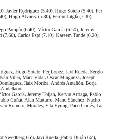
), Javier Rodríguez (5.40), Hugo Sotelo (5.40), Fer
40), Hugo Álvarez (5.80), Ferran Jutglà (7.30).
go Pampín (6.40), Víctor García (6.50), Jeremy
ti (7.60), Carlos Espí (7.10), Kareem Tunde (6.20).
ríguez, Hugo Sotelo, Fer López, Javi Rueda, Sergio
Iván Villar, Marc Vidal, Óscar Mingueza, Joseph
Domínguez, Ilaix Moriba, Andrés Antañón, Borja
-Abdellaoui.
ctor García, Jeremy Toljan, Kervin Arriaga, Pablo
 Pablo Cuñat, Alan Matturro, Manu Sánchez, Nacho
Iván Romero, Morales, Etta Eyong, Paco Cortés, Tai
iot Swedberg 66′), Javi Rueda (Pablo Durán 66′),