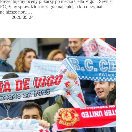
Prezentujemy oceny piłkarzy po meczu Celta Vigo – Sevilla
FC, żeby sprawdzić kto zagrał najlepiej, a kto otrzymał
najniższe noty.…
2026-05-24