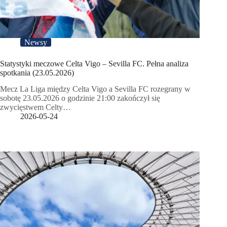
Newsy
Statystyki meczowe Celta Vigo – Sevilla FC. Pełna analiza
spotkania (23.05.2026)
Mecz La Liga między Celta Vigo a Sevilla FC rozegrany w
sobotę 23.05.2026 o godzinie 21:00 zakończył się
zwycięstwem Celty…
2026-05-24