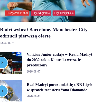
Hiszpański Futbol
Liga Angielska
Liga Hiszpańska
Rodri wybrał Barcelonę. Manchester City
odrzucił pierwszą ofertę
2026-08-07
Vinicius Junior zostaje w Realu Madryt
do 2032 roku. Kontrakt wreszcie
przedłużony
2026-08-07
Real Madryt porozumiał się z RB Lipsk
w sprawie transferu Yana Diomande
2026-08-06