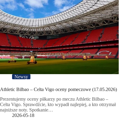
Newsy
Athletic Bilbao – Celta Vigo oceny pomeczowe (17.05.2026)
Prezentujemy oceny piłkarzy po meczu Athletic Bilbao –
Celta Vigo. Sprawdźcie, kto wypadł najlepiej, a kto otrzymał
najniższe noty. Spotkanie…
2026-05-18