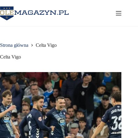
Przejdź
do
treści
Strona główna
Celta Vigo
Celta Vigo