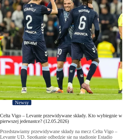
Newsy
Celta Vigo – Levante przewidywane składy. Kto wybiegnie w
pierwszej jedenastce? (12.05.2026)
Przedstawiamy przewidywane składy na mecz Celta Vigo –
Levante UD. Spotkanie odbędzie się na stadionie Estadio