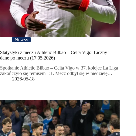
Newsy
Statystyki z meczu Athletic Bilbao – Celta Vigo. Liczby i
dane po meczu (17.05.2026)
Spotkanie Athletic Bilbao – Celta Vigo w 37. kolejce La Liga
zakończyło się remisem 1:1. Mecz odbył się w niedzielę…
2026-05-18