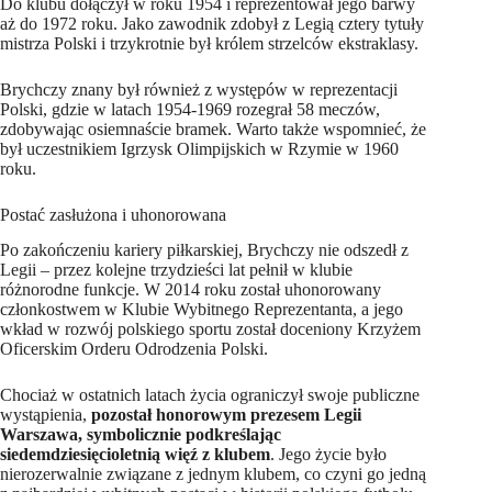
Do klubu dołączył w roku 1954 i reprezentował jego barwy
aż do 1972 roku. Jako zawodnik zdobył z Legią cztery tytuły
mistrza Polski i trzykrotnie był królem strzelców ekstraklasy.
Brychczy znany był również z występów w reprezentacji
Polski, gdzie w latach 1954-1969 rozegrał 58 meczów,
zdobywając osiemnaście bramek. Warto także wspomnieć, że
był uczestnikiem Igrzysk Olimpijskich w Rzymie w 1960
roku.
Postać zasłużona i uhonorowana
Po zakończeniu kariery piłkarskiej, Brychczy nie odszedł z
Legii – przez kolejne trzydzieści lat pełnił w klubie
różnorodne funkcje. W 2014 roku został uhonorowany
członkostwem w Klubie Wybitnego Reprezentanta, a jego
wkład w rozwój polskiego sportu został doceniony Krzyżem
Oficerskim Orderu Odrodzenia Polski.
Chociaż w ostatnich latach życia ograniczył swoje publiczne
wystąpienia,
pozostał honorowym prezesem Legii
Warszawa, symbolicznie podkreślając
siedemdziesięcioletnią więź z klubem
. Jego życie było
nierozerwalnie związane z jednym klubem, co czyni go jedną