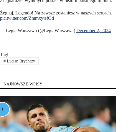
z najbardziej wybitnych postaci w historii polskiego futbolu.
Żegnaj, Legendo! Na zawsze zostaniesz w naszych sercach.
pic.twitter.com/ZmmxytefOd
— Legia Warszawa (@LegiaWarszawa)
December 2, 2024
Tagi
#
Lucjan Brychczy
NAJNOWSZE WPISY