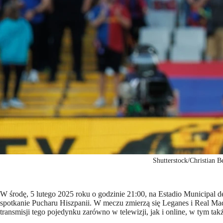
Shutterstock/Christian B
W środę, 5 lutego 2025 roku o godzinie 21:00, na Estadio Municipal 
spotkanie Pucharu Hiszpanii. W meczu zmierzą się Leganes i Real Ma
transmisji tego pojedynku zarówno w telewizji, jak i online, w tym t