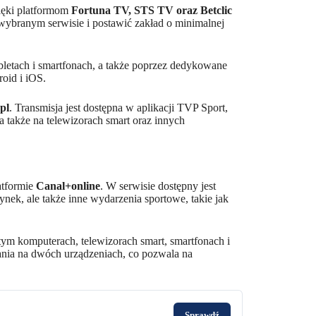
ięki platformom
Fortuna TV, STS TV oraz Betclic
 wybranym serwisie i postawić zakład o minimalnej
bletach i smartfonach, a także poprzez dedykowane
oid i iOS.
pl
. Transmisja jest dostępna w aplikacji TVP Sport,
 a także na telewizorach smart oraz innych
atformie
Canal+online
. W serwisie dostępny jest
ynek, ale także inne wydarzenia sportowe, takie jak
tym komputerach, telewizorach smart, smartfonach i
dania na dwóch urządzeniach, co pozwala na
Sprawdź