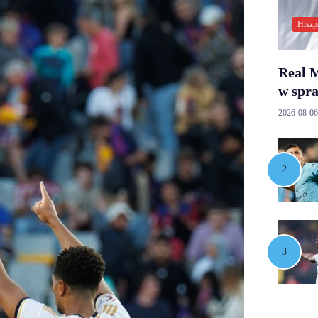
Hiszp
Real M
w spr
2026-08-06