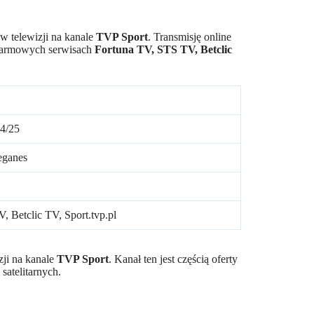
w telewizji na kanale
TVP Sport
. Transmisję online
 darmowych serwisach
Fortuna TV, STS TV, Betclic
24/25
eganes
, Betclic TV, Sport.tvp.pl
ji na kanale
TVP Sport
. Kanał ten jest częścią oferty
satelitarnych.