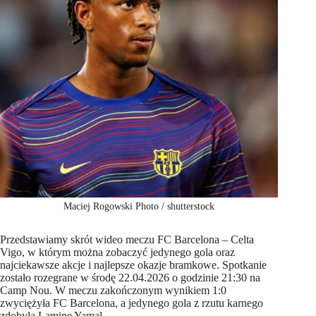
Maciej Rogowski Photo / shutterstock
Przedstawiamy skrót wideo meczu FC Barcelona – Celta
Vigo, w którym można zobaczyć jedynego gola oraz
najciekawsze akcje i najlepsze okazje bramkowe. Spotkanie
zostało rozegrane w środę 22.04.2026 o godzinie 21:30 na
Camp Nou. W meczu zakończonym wynikiem 1:0
zwyciężyła FC Barcelona, a jedynego gola z rzutu karnego
zdobyła Lamine Yamal.