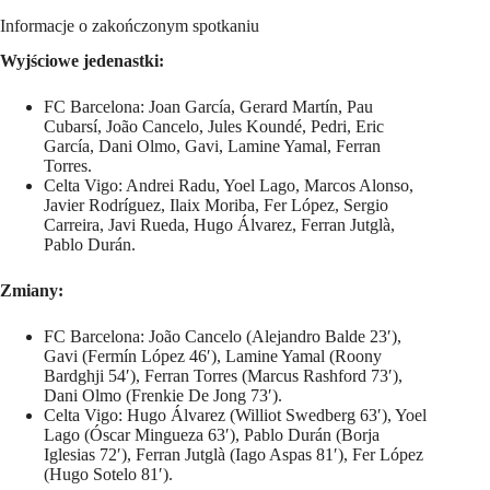
Informacje o zakończonym spotkaniu
Wyjściowe jedenastki:
FC Barcelona: Joan García, Gerard Martín, Pau
Cubarsí, João Cancelo, Jules Koundé, Pedri, Eric
García, Dani Olmo, Gavi, Lamine Yamal, Ferran
Torres.
Celta Vigo: Andrei Radu, Yoel Lago, Marcos Alonso,
Javier Rodríguez, Ilaix Moriba, Fer López, Sergio
Carreira, Javi Rueda, Hugo Álvarez, Ferran Jutglà,
Pablo Durán.
Zmiany:
FC Barcelona: João Cancelo (Alejandro Balde 23′),
Gavi (Fermín López 46′), Lamine Yamal (Roony
Bardghji 54′), Ferran Torres (Marcus Rashford 73′),
Dani Olmo (Frenkie De Jong 73′).
Celta Vigo: Hugo Álvarez (Williot Swedberg 63′), Yoel
Lago (Óscar Mingueza 63′), Pablo Durán (Borja
Iglesias 72′), Ferran Jutglà (Iago Aspas 81′), Fer López
(Hugo Sotelo 81′).