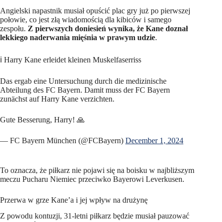
Angielski napastnik musiał opuścić plac gry już po pierwszej
połowie, co jest złą wiadomością dla kibiców i samego
zespołu.
Z pierwszych doniesień wynika, że Kane doznał
lekkiego naderwania mięśnia w prawym udzie
.
ℹ️ Harry Kane erleidet kleinen Muskelfaserriss
Das ergab eine Untersuchung durch die medizinische
Abteilung des FC Bayern. Damit muss der FC Bayern
zunächst auf Harry Kane verzichten.
Gute Besserung, Harry! 🙏
— FC Bayern München (@FCBayern)
December 1, 2024
To oznacza, że piłkarz nie pojawi się na boisku w najbliższym
meczu Pucharu Niemiec przeciwko Bayerowi Leverkusen.
Przerwa w grze Kane’a i jej wpływ na drużynę
Z powodu kontuzji, 31-letni piłkarz będzie musiał pauzować