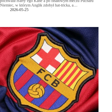
pochwalił Harry’ego Kane’a po finałowym meczu Pucharu
Niemiec, w którym Anglik zdobył hat-tricka, a…
2026-05-25