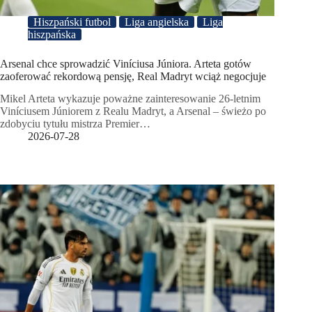
Hiszpański futbol
Liga angielska
Liga
hiszpańska
Arsenal chce sprowadzić Viníciusa Júniora. Arteta gotów
zaoferować rekordową pensję, Real Madryt wciąż negocjuje
Mikel Arteta wykazuje poważne zainteresowanie 26-letnim
Viníciusem Júniorem z Realu Madryt, a Arsenal – świeżo po
zdobyciu tytułu mistrza Premier…
2026-07-28