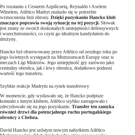
Po rozstaniu z Cesarem Azpilicuetą, Reynaldo i Axelem
Witselem, Atlético Madryt znalazło się w potrzebie
wzmocnienia linii obrony.
Dzięki pozyskaniu Hancko klub
znacząco poprawia swoją sytuację na tej pozycji.
Słowak
jest znany ze swoich doskonałych umiejętności defensywnych
i wszechstronności, co czyni go idealnym kandydatem do
drużyny.
Hancko był obserwowany przez Atlético od zeszłego roku po
jego świetnych występach na Mistrzostwach Europy oraz w
meczach Ligi Mistrzów. Jego umiejętność gry zarówno jako
centralny obrońca, jak i lewy obrońca, dodatkowo podnosi
wartość tego transferu.
Szybkie reakcje Madrytu na rynek transferowy
W momencie, gdy wydawało się, że Hancko podpisze
kontrakt z innym klubem, Atlético szybko zareagowało i
zdecydowało się na jego pozyskanie.
Transfer ten zamyka
również drzwi dla potencjalnego ruchu portugalskiego
obrońcy z Chelsea.
David Hancko jest szóstym nowym nabytkiem Atlético