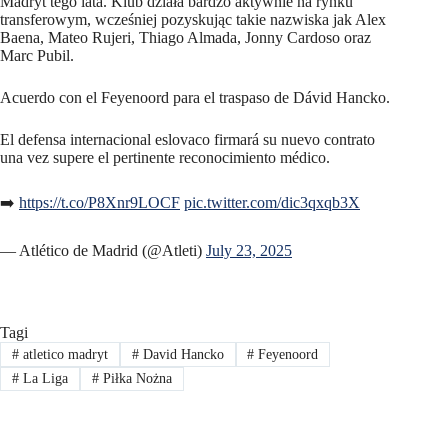
Madryt tego lata. Klub działa bardzo aktywnie na rynku
transferowym, wcześniej pozyskując takie nazwiska jak Alex
Baena, Mateo Rujeri, Thiago Almada, Jonny Cardoso oraz
Marc Pubil.
Acuerdo con el Feyenoord para el traspaso de Dávid Hancko.
El defensa internacional eslovaco firmará su nuevo contrato
una vez supere el pertinente reconocimiento médico.
➡️
https://t.co/P8Xnr9LOCF
pic.twitter.com/dic3qxqb3X
— Atlético de Madrid (@Atleti)
July 23, 2025
Tagi
#
atletico madryt
#
David Hancko
#
Feyenoord
#
La Liga
#
Piłka Nożna