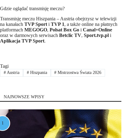
Gdzie oglądać transmisję meczu?
Transmisję meczu Hiszpania – Austria obejrzysz w telewizji
na kanałach
TVP Sport
i
TVP 1
, a także online na płatnych
platformach
MEGOGO
,
Polsat Box Go
i
Canal+Online
oraz w darmowych serwisach
Betclic TV
,
Sport.tvp.pl
i
Aplikacja TVP Sport
.
Tagi
#
Austria
#
Hiszpania
#
Mistrzostwa Świata 2026
NAJNOWSZE WPISY