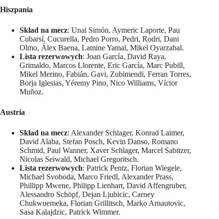
Hiszpania
Skład na mecz
: Unai Simón, Aymeric Laporte, Pau
Cubarsí, Cucurella, Pedro Porro, Pedri, Rodri, Dani
Olmo, Álex Baena, Lamine Yamal, Mikel Oyarzabal.
Lista rezerwowych
: Joan García, David Raya,
Grimaldo, Marcos Llorente, Eric García, Marc Pubill,
Mikel Merino, Fabián, Gavi, Zubimendi, Ferran Torres,
Borja Iglesias, Yéremy Pino, Nico Williams, Víctor
Muñoz.
Austria
Skład na mecz
: Alexander Schlager, Konrad Laimer,
David Alaba, Stefan Posch, Kevin Danso, Romano
Schmid, Paul Wanner, Xaver Schlager, Marcel Sabitzer,
Nicolas Seiwald, Michael Gregoritsch.
Lista rezerwowych
: Patrick Pentz, Florian Wiegele,
Michael Svoboda, Marco Friedl, Alexander Prass,
Phillipp Mwene, Philipp Lienhart, David Affengruber,
Alessandro Schöpf, Dejan Ljubicic, Carney
Chukwuemeka, Florian Grillitsch, Marko Arnautovic,
Sasa Kalajdzic, Patrick Wimmer.