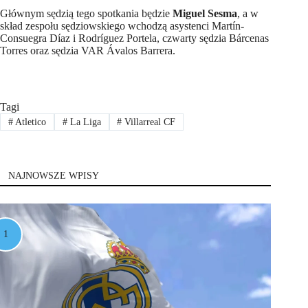
Głównym sędzią tego spotkania będzie
Miguel Sesma
, a w
skład zespołu sędziowskiego wchodzą asystenci Martín-
Consuegra Díaz i Rodríguez Portela, czwarty sędzia Bárcenas
Torres oraz sędzia VAR Ávalos Barrera.
Tagi
#
Atletico
#
La Liga
#
Villarreal CF
NAJNOWSZE WPISY