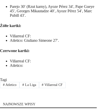
Parejo 30′ (Rzut karny), Ayoze Pérez 34′, Pape Gueye
45′, Georges Mikautadze 40′, Ayoze Pérez 54′, Marc
Pubill 43′.
Żółte kartki:
Villarreal CF:
Atletico: Giuliano Simeone 27′.
Czerwone kartki:
Villarreal CF:
Atletico:
Tagi
#
Atletico
#
La Liga
#
Villarreal CF
NAJNOWSZE WPISY