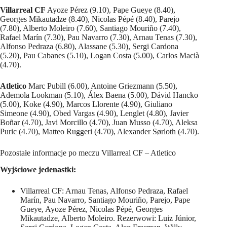
Villarreal CF
Ayoze Pérez (9.10), Pape Gueye (8.40),
Georges Mikautadze (8.40), Nicolas Pépé (8.40), Parejo
(7.80), Alberto Moleiro (7.60), Santiago Mouriño (7.40),
Rafael Marín (7.30), Pau Navarro (7.30), Arnau Tenas (7.30),
Alfonso Pedraza (6.80), Alassane (5.30), Sergi Cardona
(5.20), Pau Cabanes (5.10), Logan Costa (5.00), Carlos Macià
(4.70).
Atletico
Marc Pubill (6.00), Antoine Griezmann (5.50),
Ademola Lookman (5.10), Álex Baena (5.00), Dávid Hancko
(5.00), Koke (4.90), Marcos Llorente (4.90), Giuliano
Simeone (4.90), Obed Vargas (4.90), Lenglet (4.80), Javier
Boñar (4.70), Javi Morcillo (4.70), Juan Musso (4.70), Aleksa
Puric (4.70), Matteo Ruggeri (4.70), Alexander Sørloth (4.70).
Pozostałe informacje po meczu Villarreal CF – Atletico
Wyjściowe jedenastki:
Villarreal CF: Arnau Tenas, Alfonso Pedraza, Rafael
Marín, Pau Navarro, Santiago Mouriño, Parejo, Pape
Gueye, Ayoze Pérez, Nicolas Pépé, Georges
Mikautadze, Alberto Moleiro. Rezerwowi: Luiz Júnior,