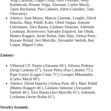
Sergi Cardona, Logan Costa, Alex Freeman, Willy
Kambwala, Renato Veiga, Alassane, Carlos Macià,
Tajon Buchanan, Pau Cabanes, Alfon González, Tani
Oluwaseyi.
Atletico: Juan Musso, Marcos Llorente, Lenglet, Dávid
Hancko, Marc Pubill, Koke, Obed Vargas, Antoine
Griezmann, Álex Baena, Giuliano Simeone, Ademola
Lookman. Rezerwowi: Salvador Esquivel, Jan Oblak,
Matteo Ruggeri, Javier Boñar, Julio Díaz, Aleksa Puric,
Rayane Belaid, Javi Morcillo, Alexander Sørloth, Iker
Luque, Miguel Cubo.
Zmiany:
Villarreal CF: Parejo (Alassane 66′), Alfonso Pedraza
(Sergi Cardona 67′), Ayoze Pérez (Pau Cabanes 75′),
Pape Gueye (Logan Costa 75′), Georges Mikautadze
(Carlos Macià 89′).
Atletico: Dávid Hancko (Aleksa Puric 46′), Marc Pubill
(Matteo Ruggeri 46′), Giuliano Simeone (Alexander
Sørloth 46′), Álex Baena (Javi Morcillo 61′), Ademola
Lookman (Javier Boñar 61′).
Strzelcy bramek: