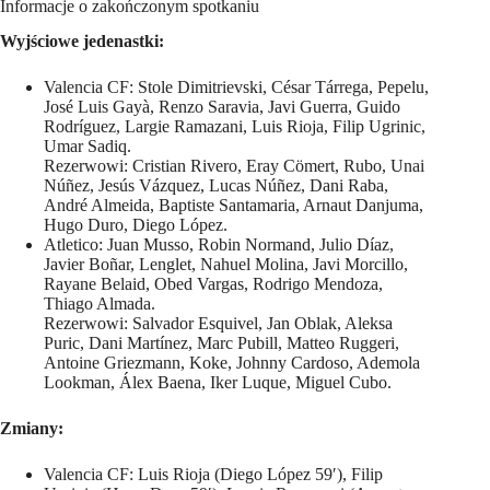
Informacje o zakończonym spotkaniu
Wyjściowe jedenastki:
Valencia CF: Stole Dimitrievski, César Tárrega, Pepelu,
José Luis Gayà, Renzo Saravia, Javi Guerra, Guido
Rodríguez, Largie Ramazani, Luis Rioja, Filip Ugrinic,
Umar Sadiq.
Rezerwowi: Cristian Rivero, Eray Cömert, Rubo, Unai
Núñez, Jesús Vázquez, Lucas Núñez, Dani Raba,
André Almeida, Baptiste Santamaria, Arnaut Danjuma,
Hugo Duro, Diego López.
Atletico: Juan Musso, Robin Normand, Julio Díaz,
Javier Boñar, Lenglet, Nahuel Molina, Javi Morcillo,
Rayane Belaid, Obed Vargas, Rodrigo Mendoza,
Thiago Almada.
Rezerwowi: Salvador Esquivel, Jan Oblak, Aleksa
Puric, Dani Martínez, Marc Pubill, Matteo Ruggeri,
Antoine Griezmann, Koke, Johnny Cardoso, Ademola
Lookman, Álex Baena, Iker Luque, Miguel Cubo.
Zmiany:
Valencia CF: Luis Rioja (Diego López 59′), Filip