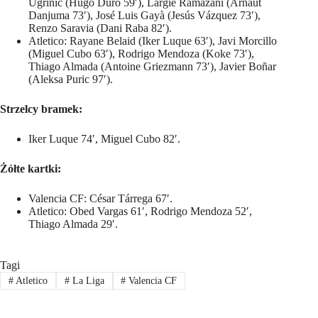
Ugrinic (Hugo Duro 59′), Largie Ramazani (Arnaut
Danjuma 73′), José Luis Gayà (Jesús Vázquez 73′),
Renzo Saravia (Dani Raba 82′).
Atletico: Rayane Belaid (Iker Luque 63′), Javi Morcillo
(Miguel Cubo 63′), Rodrigo Mendoza (Koke 73′),
Thiago Almada (Antoine Griezmann 73′), Javier Boñar
(Aleksa Puric 97′).
Strzelcy bramek:
Iker Luque 74′, Miguel Cubo 82′.
Żółte kartki:
Valencia CF: César Tárrega 67′.
Atletico: Obed Vargas 61′, Rodrigo Mendoza 52′,
Thiago Almada 29′.
Tagi
#
Atletico
#
La Liga
#
Valencia CF