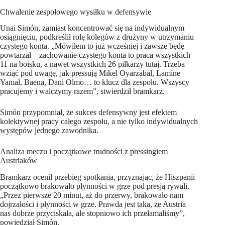
Chwalenie zespołowego wysiłku w defensywie
Unai Simón, zamiast koncentrować się na indywidualnym
osiągnięciu, podkreślił rolę kolegów z drużyny w utrzymaniu
czystego konta. „Mówiłem to już wcześniej i zawsze będę
powtarzał – zachowanie czystego konta to praca wszystkich
11 na boisku, a nawet wszystkich 26 piłkarzy tutaj. Trzeba
wziąć pod uwagę, jak pressują Mikel Oyarzabal, Lamine
Yamal, Baena, Dani Olmo… to klucz dla zespołu. Wszyscy
pracujemy i walczymy razem”, stwierdził bramkarz.
Simón przypomniał, że sukces defensywny jest efektem
kolektywnej pracy całego zespołu, a nie tylko indywidualnych
występów jednego zawodnika.
Analiza meczu i początkowe trudności z pressingiem
Austriaków
Bramkarz ocenił przebieg spotkania, przyznając, że Hiszpanii
początkowo brakowało płynności w grze pod presją rywali.
„Przez pierwsze 20 minut, aż do przerwy, brakowało nam
dojrzałości i płynności w grze. Prawda jest taka, że Austria
nas dobrze przyciskała, ale stopniowo ich przełamaliśmy”,
powiedział Simón.