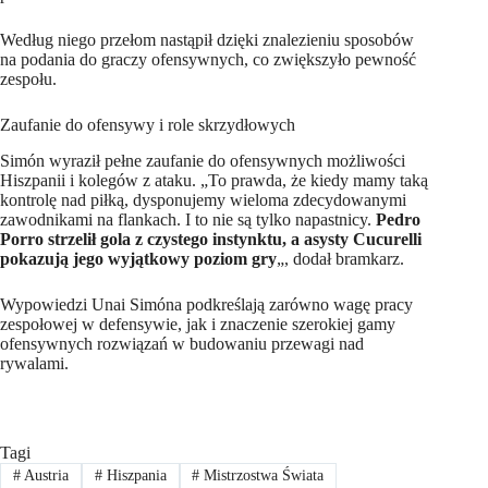
Według niego przełom nastąpił dzięki znalezieniu sposobów
na podania do graczy ofensywnych, co zwiększyło pewność
zespołu.
Zaufanie do ofensywy i role skrzydłowych
Simón wyraził pełne zaufanie do ofensywnych możliwości
Hiszpanii i kolegów z ataku. „To prawda, że kiedy mamy taką
kontrolę nad piłką, dysponujemy wieloma zdecydowanymi
zawodnikami na flankach. I to nie są tylko napastnicy.
Pedro
Porro strzelił gola z czystego instynktu, a asysty Cucurelli
pokazują jego wyjątkowy poziom gry
„, dodał bramkarz.
Wypowiedzi Unai Simóna podkreślają zarówno wagę pracy
zespołowej w defensywie, jak i znaczenie szerokiej gamy
ofensywnych rozwiązań w budowaniu przewagi nad
rywalami.
Tagi
#
Austria
#
Hiszpania
#
Mistrzostwa Świata