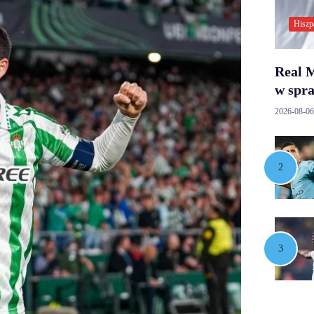
Hiszp
Real M
w spr
2026-08-06