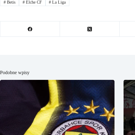
#
Betis
#
Elche CF
#
La Liga
Podobne wpisy