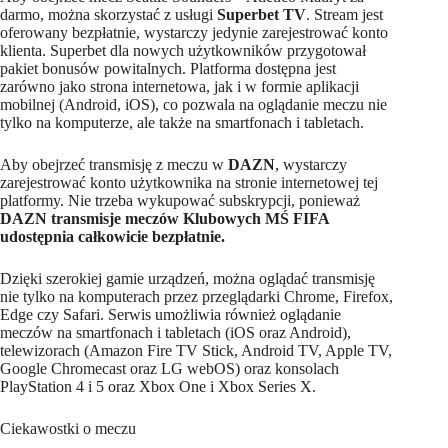
darmo, można skorzystać z usługi
Superbet TV
. Stream jest
oferowany bezpłatnie, wystarczy jedynie zarejestrować konto
klienta. Superbet dla nowych użytkowników przygotował
pakiet bonusów powitalnych. Platforma dostępna jest
zarówno jako strona internetowa, jak i w formie aplikacji
mobilnej (Android, iOS), co pozwala na oglądanie meczu nie
tylko na komputerze, ale także na smartfonach i tabletach.
Aby obejrzeć transmisję z meczu w
DAZN
, wystarczy
zarejestrować konto użytkownika na stronie internetowej tej
platformy. Nie trzeba wykupować subskrypcji, ponieważ
DAZN transmisje meczów Klubowych MŚ FIFA
udostępnia całkowicie bezpłatnie.
Dzięki szerokiej gamie urządzeń, można oglądać transmisję
nie tylko na komputerach przez przeglądarki Chrome, Firefox,
Edge czy Safari. Serwis umożliwia również oglądanie
meczów na smartfonach i tabletach (iOS oraz Android),
telewizorach (Amazon Fire TV Stick, Android TV, Apple TV,
Google Chromecast oraz LG webOS) oraz konsolach
PlayStation 4 i 5 oraz Xbox One i Xbox Series X.
Ciekawostki o meczu