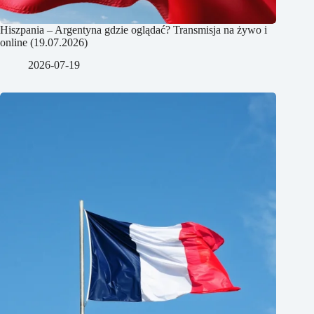
Hiszpania – Argentyna gdzie oglądać? Transmisja na żywo i
online (19.07.2026)
2026-07-19