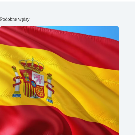
Podobne wpisy