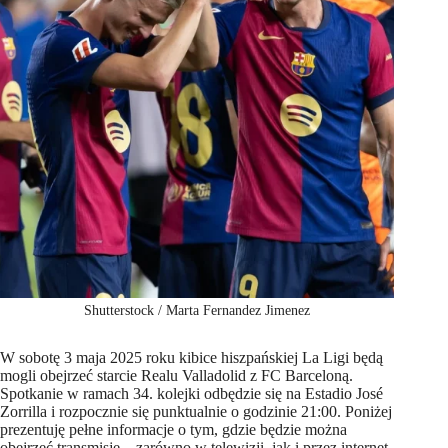
Shutterstock / Marta Fernandez Jimenez
W sobotę 3 maja 2025 roku kibice hiszpańskiej La Ligi będą
mogli obejrzeć starcie Realu Valladolid z FC Barceloną.
Spotkanie w ramach 34. kolejki odbędzie się na Estadio José
Zorrilla i rozpocznie się punktualnie o godzinie 21:00. Poniżej
prezentuję pełne informacje o tym, gdzie będzie można
obejrzeć transmisję – zarówno w telewizji, jak i przez internet.