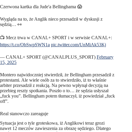
Czerwona kartka dla Jude'a Bellinghama 😱
Wygląda na to, że Anglik nieco przesadził w dyskusji z
sędzią… 👀
📺 Mecz trwa w CANAL+ SPORT i w serwisie CANAL+:
https://t.co/ObSwpSWN1a
pic.twitter.com/UnMiAk53Kj
— CANAL+ SPORT (@CANALPLUS_SPORT)
February
15, 2025
Montero najwidoczniej stwierdził, że Bellingham przesadził z
protestami. Ale wiele osób za to stwierdziło, iż to właśnie
arbiter przesadził z reakcją. Na pewno wpłynął decyzją na
przebieg reszty spotkania. Poszło o to… że sędzia usłyszał
„fuck you”. Bellingham potem tłumaczył, iż powiedział „fuck
off”.
Real stanowczo zareaguje
Sytuacja jest o tyle groteskowa, iż Anglikowi teraz grozi
nawet 12 meczów zawieszenia za obrazę sędziego. Dlatego