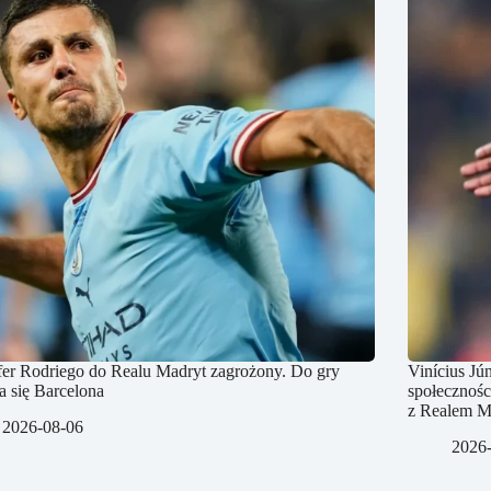
fer Rodriego do Realu Madryt zagrożony. Do gry
Vinícius Jú
a się Barcelona
społecznośc
z Realem M
2026-08-06
2026