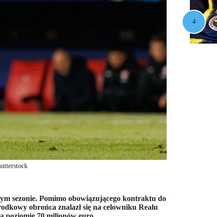
utterstock
ejnym sezonie. Pomimo obowiązującego kontraktu do
rodkowy obrońca znalazł się na celowniku Realu
na poziomie 70 milionów euro.