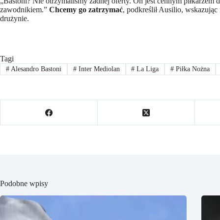
„Bastoni? Nie otrzymaliśmy żadnej oferty. On jest cennym piłkarzem d
zawodnikiem.”
Chcemy go zatrzymać
, podkreślił Ausilio, wskazując
drużynie.
Tagi
#
Alesandro Bastoni
#
Inter Mediolan
#
La Liga
#
Piłka Nożna
Podobne wpisy