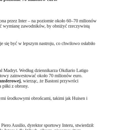
zona przez Inter – na poziomie około 60–70 milionów
wać wymianę zawodników, by obniżyć rzeczywistą
e się być w lepszym nastroju, co chwilowo osłabiło
l Madryt. Według dziennikarza Okdiario Latigo
gotowy zainwestować około 70 milionów euro.
ransferowej
, wierząc, że Bastoni przywróci
 piłki z obrony.
ymi środkowymi obrońcami, takimi jak Huisen i
iero Ausilio, dyrektor sportowy Interu, stwierdził: