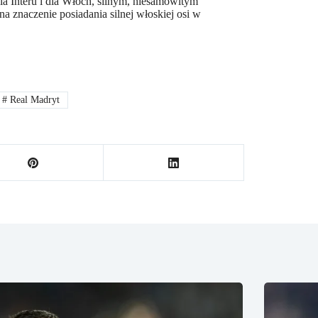
la Interu i dla Włoch, silnym, niesamowitym
 na znaczenie posiadania silnej włoskiej osi w
#
Real Madryt