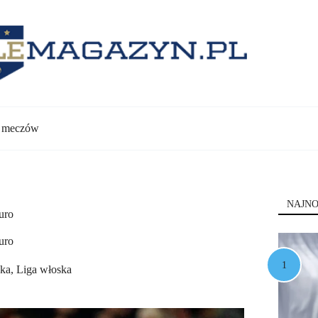
y meczów
NAJNO
uro
uro
ska
,
Liga włoska