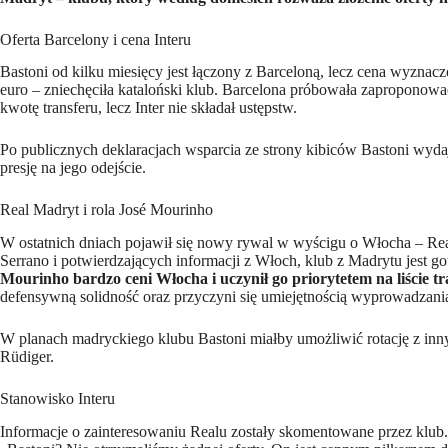
Oferta Barcelony i cena Interu
Bastoni od kilku miesięcy jest łączony z Barceloną, lecz cena wyznac
euro – zniechęciła kataloński klub. Barcelona próbowała zapropono
kwotę transferu, lecz Inter nie składał ustępstw.
Po publicznych deklaracjach wsparcia ze strony kibiców Bastoni wydaj
presję na jego odejście.
Real Madryt i rola José Mourinho
W ostatnich dniach pojawił się nowy rywal w wyścigu o Włocha – Rea
Serrano i potwierdzających informacji z Włoch, klub z Madrytu jest 
Mourinho bardzo ceni Włocha i uczynił go priorytetem na liście t
defensywną solidność oraz przyczyni się umiejętnością wyprowadzania
W planach madryckiego klubu Bastoni miałby umożliwić rotację z inn
Rüdiger.
Stanowisko Interu
Informacje o zainteresowaniu Realu zostały skomentowane przez klub. P