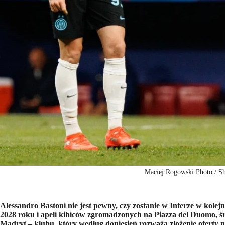
Maciej Rogowski Photo / Sh
Alessandro Bastoni nie jest pewny, czy zostanie w Interze w kol
2028 roku i apeli kibiców zgromadzonych na Piazza del Duomo, ś
Madryt – klubu, który według doniesień rozważa złożenie oferty 