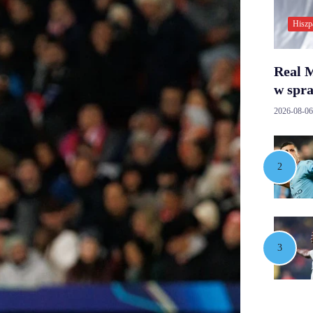
Hiszp
Real M
w spr
2026-08-06