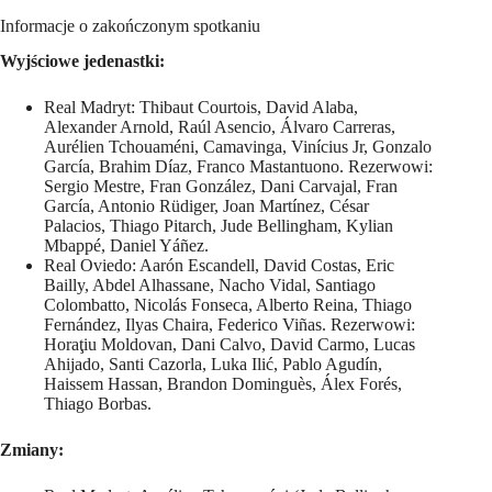
Informacje o zakończonym spotkaniu
Wyjściowe jedenastki:
Real Madryt: Thibaut Courtois, David Alaba,
Alexander Arnold, Raúl Asencio, Álvaro Carreras,
Aurélien Tchouaméni, Camavinga, Vinícius Jr, Gonzalo
García, Brahim Díaz, Franco Mastantuono. Rezerwowi:
Sergio Mestre, Fran González, Dani Carvajal, Fran
García, Antonio Rüdiger, Joan Martínez, César
Palacios, Thiago Pitarch, Jude Bellingham, Kylian
Mbappé, Daniel Yáñez.
Real Oviedo: Aarón Escandell, David Costas, Eric
Bailly, Abdel Alhassane, Nacho Vidal, Santiago
Colombatto, Nicolás Fonseca, Alberto Reina, Thiago
Fernández, Ilyas Chaira, Federico Viñas. Rezerwowi:
Horaţiu Moldovan, Dani Calvo, David Carmo, Lucas
Ahijado, Santi Cazorla, Luka Ilić, Pablo Agudín,
Haissem Hassan, Brandon Dominguès, Álex Forés,
Thiago Borbas.
Zmiany: