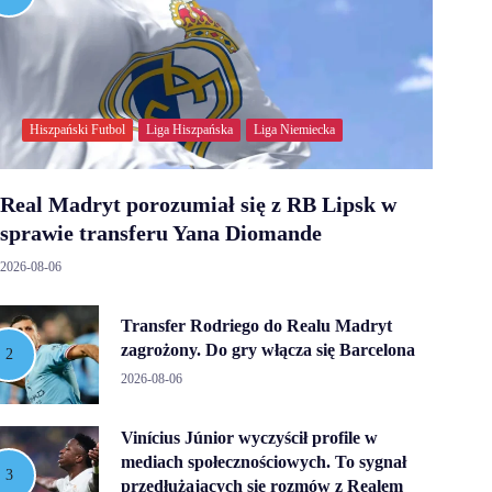
Hiszpański Futbol
Liga Hiszpańska
Liga Niemiecka
Real Madryt porozumiał się z RB Lipsk w
sprawie transferu Yana Diomande
2026-08-06
Transfer Rodriego do Realu Madryt
zagrożony. Do gry włącza się Barcelona
2026-08-06
Vinícius Júnior wyczyścił profile w
mediach społecznościowych. To sygnał
przedłużających się rozmów z Realem