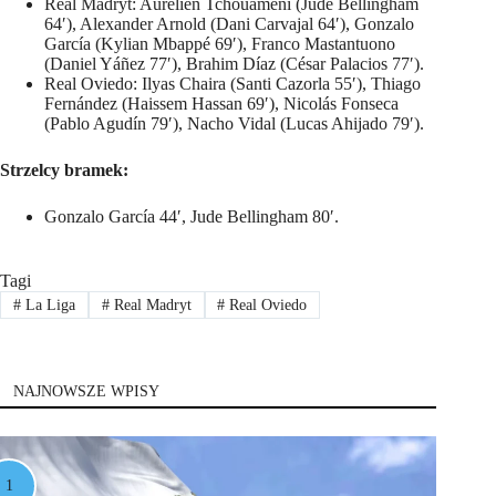
Real Madryt: Aurélien Tchouaméni (Jude Bellingham
64′), Alexander Arnold (Dani Carvajal 64′), Gonzalo
García (Kylian Mbappé 69′), Franco Mastantuono
(Daniel Yáñez 77′), Brahim Díaz (César Palacios 77′).
Real Oviedo: Ilyas Chaira (Santi Cazorla 55′), Thiago
Fernández (Haissem Hassan 69′), Nicolás Fonseca
(Pablo Agudín 79′), Nacho Vidal (Lucas Ahijado 79′).
Strzelcy bramek:
Gonzalo García 44′, Jude Bellingham 80′.
Tagi
#
La Liga
#
Real Madryt
#
Real Oviedo
NAJNOWSZE WPISY