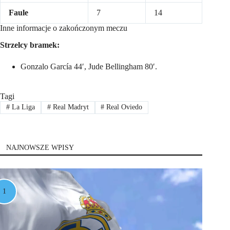
Faule
7
14
Inne informacje o zakończonym meczu
Strzelcy bramek:
Gonzalo García 44′, Jude Bellingham 80′.
Tagi
#
La Liga
#
Real Madryt
#
Real Oviedo
NAJNOWSZE WPISY