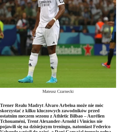
Mateusz Czarnecki
Trener Realu Madryt Álvaro Arbeloa może nie móc
skorzystać z kilku kluczowych zawodników przed
ostatnim meczem sezonu z Athletic Bilbao – Aurélien
Tchouaméni, Trent Alexander‑Arnold i Vinícius nie
pojawili się na dzisiejszym treningu, natomiast Federico
Valverde wrócił do zajęć, a Dani Carvajal trenuje pełną