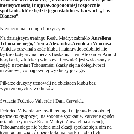
intensywnością i najprawdopodobniej rozpocznie
spotkanie, które będzie jego ostatnim w barwach „Los
Blancos”.
Nieobecni na treningu i przyczyny
Na dzisiejszym treningu Realu Madryt zabrakło
Auréliena
Tchouaméniego, Trenta Alexandra‑Arnolda i Viníciusa
.
Vinícius otrzymał zgodę klubu i najprawdopodobniej nie
będzie dostępny na mecz z Baskami. Trent Alexander‑Arnold
boryka się z infekcją wirusową i również jest wyłączony z
zajęć, natomiast Tchouaméni skarży się na dolegliwości
mięśniowe, co najpewniej wykluczy go z gry.
Piłkarze drużyny trenowali na obiektach klubu bez
wymienionych zawodników.
Sytuacja Federico Valverde i Dani Carvajala
Federico Valverde wznowił treningi i najprawdopodobniej
będzie do dyspozycji na sobotnie spotkanie. Valverde opuścił
ostatnie trzy mecze Realu Madryt. Z uwagi na absencję
Tchouaméniego nie będzie miał okazji spotkać się z nim na
treningu ani zagrać u jego boku na boisku – obaj byli