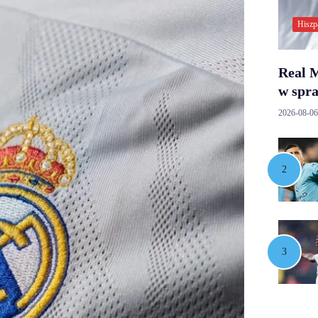
Hiszp
Real M
w spr
2026-08-06