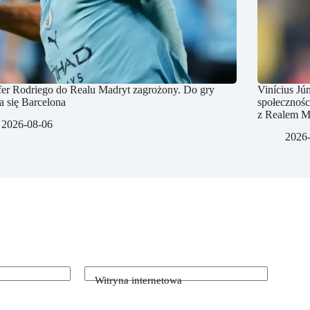
fer Rodriego do Realu Madryt zagrożony. Do gry
Vinícius Jú
a się Barcelona
społecznośc
z Realem M
2026-08-06
2026
Witryna internetowa