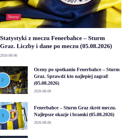
Newsy
Statystyki z meczu Fenerbahce – Sturm
Graz. Liczby i dane po meczu (05.08.2026)
2026-08-06
Oceny po spotkaniu Fenerbahce – Sturm
Graz. Sprawdź kto najlepiej zagrał!
(05.08.2026)
2026-08-06
Fenerbahce – Sturm Graz skrót meczu.
Najlepsze okazje i bramki (05.08.2026)
2026-08-06