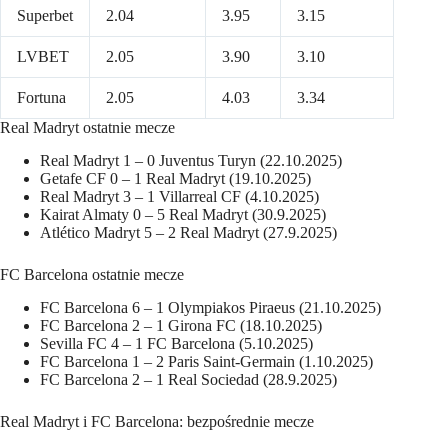
Superbet
2.04
3.95
3.15
LVBET
2.05
3.90
3.10
Fortuna
2.05
4.03
3.34
Real Madryt ostatnie mecze
Real Madryt 1 – 0 Juventus Turyn (22.10.2025)
Getafe CF 0 – 1 Real Madryt (19.10.2025)
Real Madryt 3 – 1 Villarreal CF (4.10.2025)
Kairat Almaty 0 – 5 Real Madryt (30.9.2025)
Atlético Madryt 5 – 2 Real Madryt (27.9.2025)
FC Barcelona ostatnie mecze
FC Barcelona 6 – 1 Olympiakos Piraeus (21.10.2025)
FC Barcelona 2 – 1 Girona FC (18.10.2025)
Sevilla FC 4 – 1 FC Barcelona (5.10.2025)
FC Barcelona 1 – 2 Paris Saint-Germain (1.10.2025)
FC Barcelona 2 – 1 Real Sociedad (28.9.2025)
Real Madryt i FC Barcelona: bezpośrednie mecze