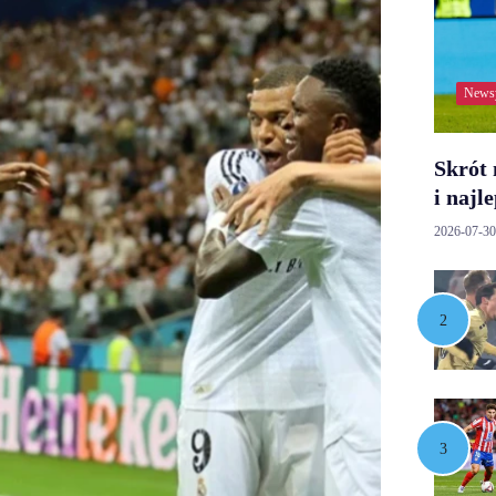
News
Skrót
i najl
2026-07-30