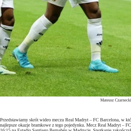
Mateusz Czarneck
Przedstawiamy skrót wideo meczu Real Madryt – FC Barcelona, w któ
najlepsze okazje bramkowe z tego pojedynku. Mecz Real Madryt – FC 
16:15 na Estadio Santiago Bernabéu w Madrycie. Spotkanie zakończył