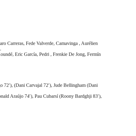
aro Carreras, Fede Valverde, Camavinga , Aurélien
.
oundé, Eric García, Pedri , Frenkie De Jong, Fermín
o 72′), (Dani Carvajal 72′), Jude Bellingham (Dani
nald Araújo 74′), Pau Cubarsí (Roony Bardghji 83′),