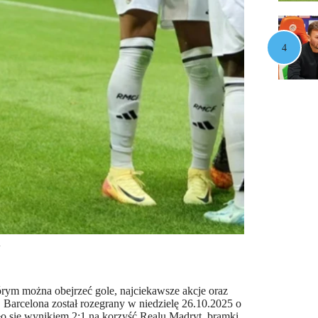
i
rym można obejrzeć gole, najciekawsze akcje oraz
Barcelona został rozegrany w niedzielę 26.10.2025 o
o się wynikiem 2:1 na korzyść Realu Madryt, bramki