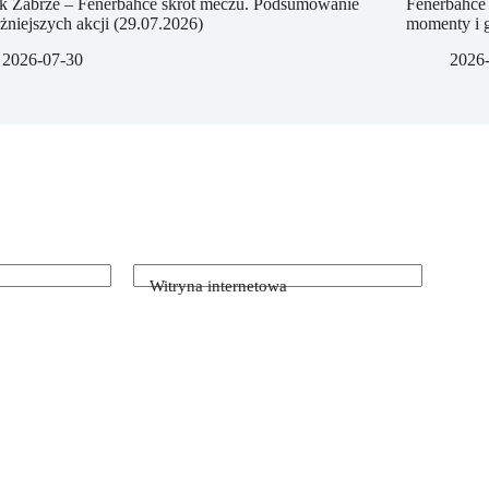
k Zabrze – Fenerbahce skrót meczu. Podsumowanie
Fenerbahce 
żniejszych akcji (29.07.2026)
momenty i g
2026-07-30
2026
Witryna internetowa