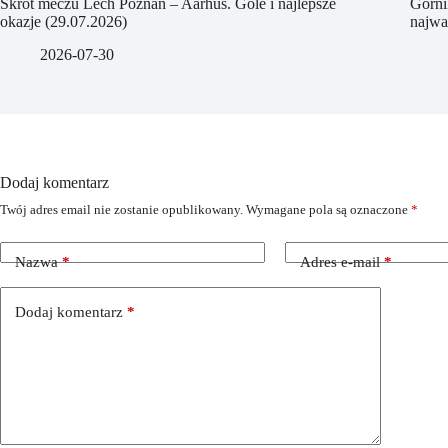
Skrót meczu Lech Poznań – Aarhus. Gole i najlepsze
Górni
okazje (29.07.2026)
najwa
2026-07-30
Dodaj komentarz
Twój adres email nie zostanie opublikowany.
Wymagane pola są oznaczone
*
Nazwa
*
Adres e-mail
*
Dodaj komentarz
*