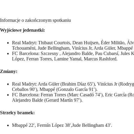
Informacje o zakończonym spotkaniu
Wyjściowe jedenastki:
Real Madryt: Thibaut Courtois, Dean Huijsen, Éder Militão, Álv
Tchouaméni, Jude Bellingham, Vinícius Jr, Arda Güler, Mbappé 
FC Barcelona: Szczesny , Alejandro Balde, Pau Cubarsí, Jules K
López, Ferran Torres, Lamine Yamal, Marcus Rashford.
Zmiany:
Real Madryt: Arda Güler (Brahim Díaz 65′), Vinícius Jr (Rodryg
Ceballos 90′), Mbappé (Gonzalo García 91′).
FC Barcelona: Ferran Torres (Marc Casadó 74′), Eric García (Ro
Alejandro Balde (Gerard Martín 97′).
Strzelcy bramek:
Mbappé 22′, Fermín López 38′,Jude Bellingham 43′.