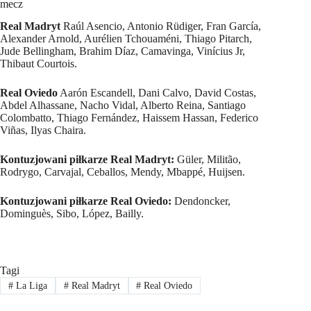
mecz
Real Madryt
Raúl Asencio, Antonio Rüdiger, Fran García,
Alexander Arnold, Aurélien Tchouaméni, Thiago Pitarch,
Jude Bellingham, Brahim Díaz, Camavinga, Vinícius Jr,
Thibaut Courtois.
Real Oviedo
Aarón Escandell, Dani Calvo, David Costas,
Abdel Alhassane, Nacho Vidal, Alberto Reina, Santiago
Colombatto, Thiago Fernández, Haissem Hassan, Federico
Viñas, Ilyas Chaira.
Kontuzjowani piłkarze Real Madryt:
Güler, Militão,
Rodrygo, Carvajal, Ceballos, Mendy, Mbappé, Huijsen.
Kontuzjowani piłkarze Real Oviedo:
Dendoncker,
Dominguès, Sibo, López, Bailly.
Tagi
#
La Liga
#
Real Madryt
#
Real Oviedo