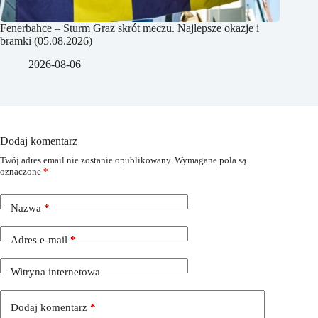
Fenerbahce – Sturm Graz skrót meczu. Najlepsze okazje i
bramki (05.08.2026)
2026-08-06
Dodaj komentarz
Twój adres email nie zostanie opublikowany.
Wymagane pola są
oznaczone
*
Nazwa
*
Adres e-mail
*
Witryna internetowa
Dodaj komentarz
*