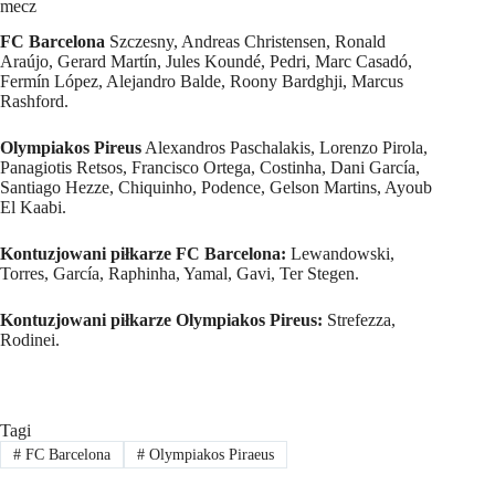
mecz
FC Barcelona
Szczesny, Andreas Christensen, Ronald
Araújo, Gerard Martín, Jules Koundé, Pedri, Marc Casadó,
Fermín López, Alejandro Balde, Roony Bardghji, Marcus
Rashford.
Olympiakos Pireus
Alexandros Paschalakis, Lorenzo Pirola,
Panagiotis Retsos, Francisco Ortega, Costinha, Dani García,
Santiago Hezze, Chiquinho, Podence, Gelson Martins, Ayoub
El Kaabi.
Kontuzjowani piłkarze FC Barcelona:
Lewandowski,
Torres, García, Raphinha, Yamal, Gavi, Ter Stegen.
Kontuzjowani piłkarze Olympiakos Pireus:
Strefezza,
Rodinei.
Tagi
#
FC Barcelona
#
Olympiakos Piraeus