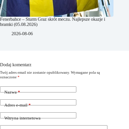
Fenerbahce – Sturm Graz skrót meczu. Najlepsze okazje i
bramki (05.08.2026)
2026-08-06
Dodaj komentarz
Twój adres email nie zostanie opublikowany.
Wymagane pola są
oznaczone
*
Nazwa
*
Adres e-mail
*
Witryna internetowa