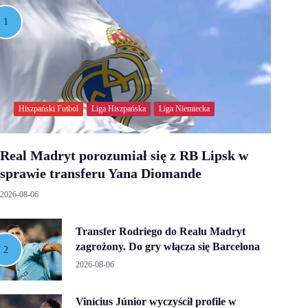
Hiszpański Futbol
Liga Hiszpańska
Liga Niemiecka
Real Madryt porozumiał się z RB Lipsk w
sprawie transferu Yana Diomande
2026-08-06
Transfer Rodriego do Realu Madryt
zagrożony. Do gry włącza się Barcelona
2026-08-06
Vinícius Júnior wyczyścił profile w