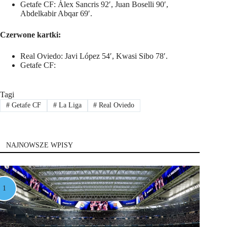
Getafe CF: Álex Sancris 92′, Juan Boselli 90′,
Abdelkabir Abqar 69′.
Czerwone kartki:
Real Oviedo: Javi López 54′, Kwasi Sibo 78′.
Getafe CF:
Tagi
#
Getafe CF
#
La Liga
#
Real Oviedo
NAJNOWSZE WPISY