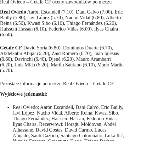
Real Oviedo – Getafe CF oceny zawodników po meczu
Real Oviedo
Aarón Escandell (7.10), Dani Calvo (7.00), Eric
Bailly (5.80), Javi López (5.70), Nacho Vidal (6.80), Alberto
Reina (6.50), Kwasi Sibo (6.10), Thiago Fernández (6.20),
Haissem Hassan (6.10), Federico Viñas (6.00), Ilyas Chaira
(6.60).
Getafe CF
David Soria (6.80), Domingos Duarte (6.70),
Abdelkabir Abqar (6.20), Zaid Romero (6.70), Juan Iglesias
(6.60), Davinchi (6.40), Djené (6.20), Mauro Arambarri
(6.20), Luis Milla (6.20), Martín Satriano (6.10), Mario Martín
(5.70).
Pozostałe informacje po meczu Real Oviedo – Getafe CF
Wyjściowe jedenastki:
Real Oviedo: Aarón Escandell, Dani Calvo, Eric Bailly,
Javi López, Nacho Vidal, Alberto Reina, Kwasi Sibo,
Thiago Fernández, Haissem Hassan, Federico Viñas,
Ilyas Chaira. Rezerwowi: Horaţiu Moldovan, Abdel
Alhassane, David Costas, David Carmo, Lucas
Ahijado, Santi Cazorla, Santiago Colombatto, Luka Ilić,