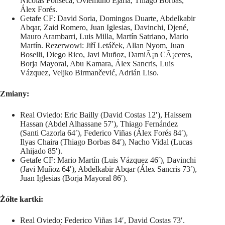
Nicolás Fonseca, Oviemuno Ejaria, Thiago Borbas,
Álex Forés.
Getafe CF: David Soria, Domingos Duarte, Abdelkabir
Abqar, Zaid Romero, Juan Iglesias, Davinchi, Djené,
Mauro Arambarri, Luis Milla, Martín Satriano, Mario
Martín. Rezerwowi: Jiří Letáček, Allan Nyom, Juan
Boselli, Diego Rico, Javi Muñoz, DamiÃ¡n CÃ¡ceres,
Borja Mayoral, Abu Kamara, Álex Sancris, Luis
Vázquez, Veljko Birmančević, Adrián Liso.
Zmiany:
Real Oviedo: Eric Bailly (David Costas 12′), Haissem
Hassan (Abdel Alhassane 57′), Thiago Fernández
(Santi Cazorla 64′), Federico Viñas (Álex Forés 84′),
Ilyas Chaira (Thiago Borbas 84′), Nacho Vidal (Lucas
Ahijado 85′).
Getafe CF: Mario Martín (Luis Vázquez 46′), Davinchi
(Javi Muñoz 64′), Abdelkabir Abqar (Álex Sancris 73′),
Juan Iglesias (Borja Mayoral 86′).
Żółte kartki:
Real Oviedo: Federico Viñas 14′, David Costas 73′.