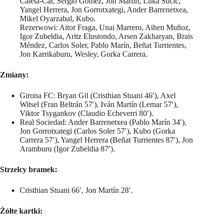
Ćaleta-Car, Sergio Gómez, Jon Martín, Luka Sučić,
Yangel Herrera, Jon Gorrotxategi, Ander Barrenetxea,
Mikel Oyarzabal, Kubo.
Rezerwowi: Aitor Fraga, Unai Marrero, Aihen Muñoz,
Igor Zubeldia, Aritz Elustondo, Arsen Zakharyan, Brais
Méndez, Carlos Soler, Pablo Marín, Beñat Turrientes,
Jon Karrikaburu, Wesley, Gorka Carrera.
Zmiany:
Girona FC: Bryan Gil (Cristhian Stuani 46′), Axel
Witsel (Fran Beltrán 57′), Iván Martín (Lemar 57′),
Viktor Tsygankov (Claudio Echeverri 80′).
Real Sociedad: Ander Barrenetxea (Pablo Marín 34′),
Jon Gorrotxategi (Carlos Soler 57′), Kubo (Gorka
Carrera 57′), Yangel Herrera (Beñat Turrientes 87′), Jon
Aramburu (Igor Zubeldia 87′).
Strzelcy bramek:
Cristhian Stuani 66′, Jon Martín 28′.
Żółte kartki: