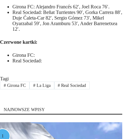
Girona FC: Alejandro Francés 62′, Joel Roca 76′.
Real Sociedad: Beñat Turrientes 90′, Gorka Carrera 88′,
Duje Ćaleta-Car 82′, Sergio Gómez 73′, Mikel
Oyarzabal 59′, Jon Aramburu 53′, Ander Barrenetxea
12′.
Czerwone kartki:
Girona FC:
Real Sociedad:
Tagi
#
Girona FC
#
La Liga
#
Real Sociedad
NAJNOWSZE WPISY