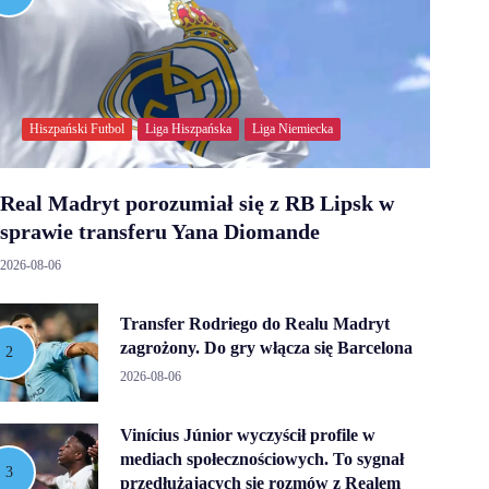
Hiszpański Futbol
Liga Hiszpańska
Liga Niemiecka
Real Madryt porozumiał się z RB Lipsk w
sprawie transferu Yana Diomande
2026-08-06
Transfer Rodriego do Realu Madryt
zagrożony. Do gry włącza się Barcelona
2026-08-06
Vinícius Júnior wyczyścił profile w
mediach społecznościowych. To sygnał
przedłużających się rozmów z Realem