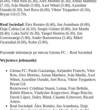
(6.00), Vitor Reis (6.30), Alex Moreno (6.30), Arnau Martínez
(7.10), Iván Martín (5.90), Axel Witsel (5.90), Azzedine
Ounahi (6.30), Joel Roca (6.00), Viktor Tsygankov (6.50),
Bryan Gil (5.70).
Real Sociedad
Álex Remiro (6.40), Jon Aramburu (6.00),
Duje Ćaleta-Car (6.10), Sergio Gómez (6.80), Jon Martín
(8.40), Luka Sučić (6.30), Yangel Herrera (6.30), Jon
Gorrotxategi (5.90), Ander Barrenetxea (5.40), Mikel
Oyarzabal (6.00), Kubo (5.90).
Pozostałe informacje po meczu Girona FC – Real Sociedad
Wyjściowe jedenastki:
Girona FC: Paulo Gazzaniga, Alejandro Francés, Vitor
Reis, Alex Moreno, Arnau Martínez, Iván Martín, Axel
Witsel, Azzedine Ounahi, Joel Roca, Viktor Tsygankov,
Bryan Gil.
Rezerwowi: Cristhian Stuani, Lemar, Fran Beltrán,
Rubén Blanco, Vladyslav Krapyvtsov, Hugo Rincón,
David López, Daley Blind, Claudio Echeverri, Ricard
Artero.
Real Sociedad: Álex Remiro, Jon Aramburu, Duje