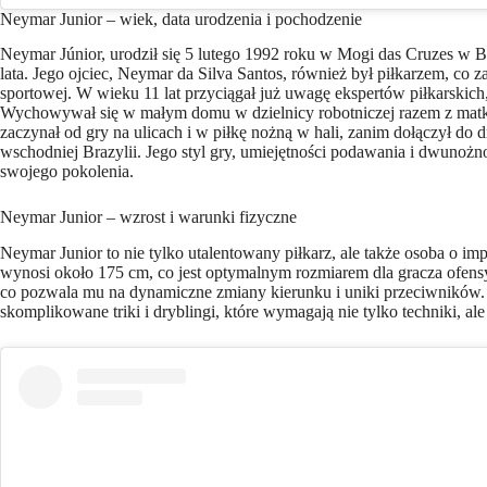
Neymar Junior – wiek, data urodzenia i pochodzenie
Neymar Júnior, urodził się 5 lutego 1992 roku w Mogi das Cruzes w B
lata. Jego ojciec, Neymar da Silva Santos, również był piłkarzem, co
sportowej. W wieku 11 lat przyciągał już uwagę ekspertów piłkarskich,
Wychowywał się w małym domu w dzielnicy robotniczej razem z matką,
zaczynał od gry na ulicach i w piłkę nożną w hali, zanim dołączył do
wschodniej Brazylii. Jego styl gry, umiejętności podawania i dwunożn
swojego pokolenia.
Neymar Junior – wzrost i warunki fizyczne
Neymar Junior to nie tylko utalentowany piłkarz, ale także osoba o i
wynosi około 175 cm, co jest optymalnym rozmiarem dla gracza ofens
co pozwala mu na dynamiczne zmiany kierunku i uniki przeciwników.
skomplikowane triki i dryblingi, które wymagają nie tylko techniki, al