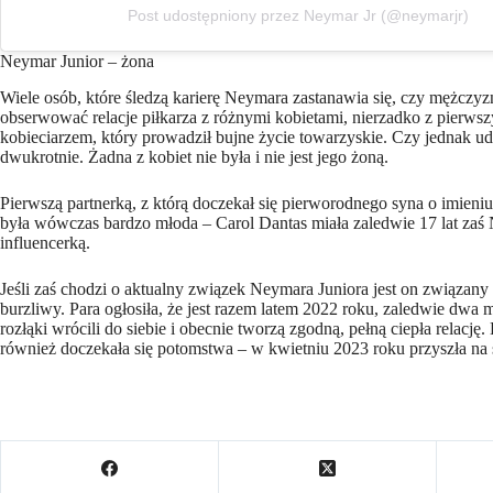
Post udostępniony przez Neymar Jr (@neymarjr)
Neymar Junior – żona
Wiele osób, które śledzą karierę Neymara zastanawia się, czy mężczy
obserwować relacje piłkarza z różnymi kobietami, nierzadko z pierwszyc
kobieciarzem, który prowadził bujne życie towarzyskie. Czy jednak u
dwukrotnie. Żadna z kobiet nie była i nie jest jego żoną.
Pierwszą partnerką, z którą doczekał się pierworodnego syna o imieni
była wówczas bardzo młoda – Carol Dantas miała zaledwie 17 lat zaś 
influencerką.
Jeśli zaś chodzi o aktualny związek Neymara Juniora jest on związany
burzliwy. Para ogłosiła, że jest razem latem 2022 roku, zaledwie dwa mi
rozłąki wrócili do siebie i obecnie tworzą zgodną, pełną ciepła relację
również doczekała się potomstwa – w kwietniu 2023 roku przyszła na 