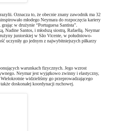
razylii. Oznacza to, że obecnie znany zawodnik ma 32
 zainspirowało młodego Neymara do rozpoczęcia kariery
 grając w drużynie “Portuguesa Santista”.
 Nadine Santos, i młodszą siostrą, Rafaellą. Neymar
 drużyny juniorskiej w São Vicente, w południowo-
ość uczyniły go jednym z najwybitniejszych piłkarzy
mponujących warunkach fizycznych. Jego wzrost
ywnego. Neymar jest wyjątkowo zwinny i elastyczny,
 Wielokrotnie widzieliśmy go przeprowadzającego
e także doskonałej koordynacji ruchowej.