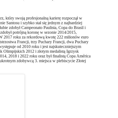
rz, który swoją profesjonalną karierę rozpoczął w
ie Santosu i szybko stał się jednym z najbardziej
lubie zdobył Campeonato Paulista, Copa do Brasil i
 zdobył potrójną koronę w sezonie 2014/2015,
W 2017 roku za rekordową kwotę 222 milionów euro
strzostwa Francji, trzy Puchary Francji, dwa Puchary
 występuje od 2010 roku i jest najskuteczniejszym
sk Olimpijskich 2012 i złotym medalistą Igrzysk
14, 2018 i 2022 roku oraz był finalistą Copa América
ukrotnym zdobywcą 3. miejsca w plebiscycie Złotej