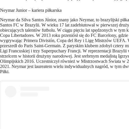
Neymar Junior – kariera piłkarska
Neymar da Silva Santos Júnior, znany jako Neymar, to brazylijski piłka
Santos FC w Brazylii. W wieku 17 lat zadebiutował w pierwszej drużyn
obiecujących talentów futbolu. W ciągu pięciu lat spędzonych w tym k
Copa Libertadores. W 2013 roku przeniósł się do FC Barcelony, gdzie
wygrywając Primera División, Copa del Rey i Ligę Mistrzów UEFA. 
przeszedł do Paris Saint-Germain. Z paryskim klubem zdobył cztery mi
Ligi Francuskiej i trzy Superpuchary Francji. W reprezentacji Brazylii
strzelcem w historii drużyny narodowej. Jest srebrnym medalistą Igrzy
Olimpijskich 2016. Uczestniczył również w Mistrzostwach Świata w 20
2021. Neymar jest laureatem wielu indywidualnych nagród, w tym dw
Piłki.