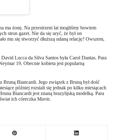
zna ma żonę. Na przestrzeni lat mogliśmy bowiem
h stron gazet. Nie da się uryć, że był on
dało mu się stworzyć dłuższą udaną relację? Owszem,
u David Lucca da Silva Santos była Carol Dantas. Para
Neymar 19. Obecnie kobieta jest popularną
 z Bruną Biancardi. Jego związek z Bruną był dość
esiące później rozstali się jednak po kilku miesiącach
. Bruna Biancardi jest znaną brazylijską modelką. Para
świat ich córeczka Mavie.