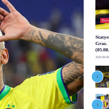
News
Statys
Graz. 
(05.08
2026-08-06