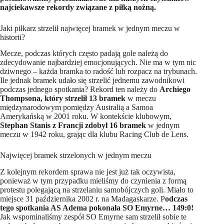
najciekawsze rekordy związane z piłką nożną.
Jaki piłkarz strzelił najwięcej bramek w jednym meczu w
historii?
Mecze, podczas których często padają gole należą do
zdecydowanie najbardziej emocjonujących. Nie ma w tym nic
dziwnego – każda bramka to radość lub rozpacz na trybunach.
Ile jednak bramek udało się strzelić jednemu zawodnikowi
podczas jednego spotkania? Rekord ten należy do
Archiego
Thompsona, który strzelił 13 bramek
w meczu
międzynarodowym pomiędzy Australią a Samoa
Amerykańską w 2001 roku. W kontekście klubowym,
Stephan Stanis z Francji zdobył 16 bramek
w jednym
meczu w 1942 roku, grając dla klubu Racing Club de Lens.
Najwięcej bramek strzelonych w jednym meczu
Z kolejnym rekordem sprawa nie jest już tak oczywista,
ponieważ w tym przypadku mieliśmy do czynienia z formą
protestu polegającą na strzelaniu samobójczych goli. Miało to
miejsce 31 października 2002 r. na Madagaskarze. P
odczas
tego spotkania AS Adema pokonała SO Emyrne… 149:0!
Jak wspominaliśmy zespół SO Emyrne sam strzelił sobie te