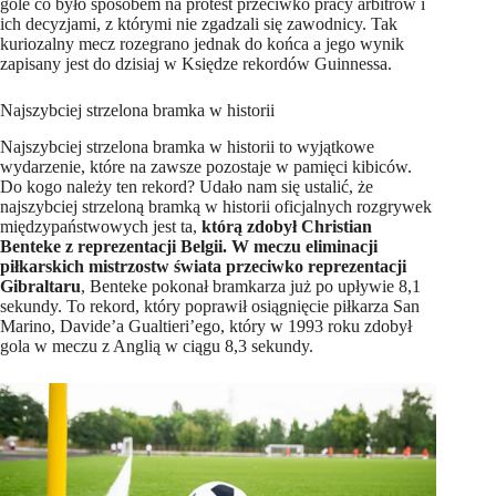
gole co było sposobem na protest przeciwko pracy arbitrów i
ich decyzjami, z którymi nie zgadzali się zawodnicy. Tak
kuriozalny mecz rozegrano jednak do końca a jego wynik
zapisany jest do dzisiaj w Księdze rekordów Guinnessa.
Najszybciej strzelona bramka w historii
Najszybciej strzelona bramka w historii to wyjątkowe
wydarzenie, które na zawsze pozostaje w pamięci kibiców.
Do kogo należy ten rekord? Udało nam się ustalić, że
najszybciej strzeloną bramką w historii oficjalnych rozgrywek
międzypaństwowych jest ta,
którą zdobył Christian
Benteke z reprezentacji Belgii. W meczu eliminacji
piłkarskich mistrzostw świata przeciwko reprezentacji
Gibraltaru
, Benteke pokonał bramkarza już po upływie 8,1
sekundy. To rekord, który poprawił osiągnięcie piłkarza San
Marino, Davide’a Gualtieri’ego, który w 1993 roku zdobył
gola w meczu z Anglią w ciągu 8,3 sekundy.