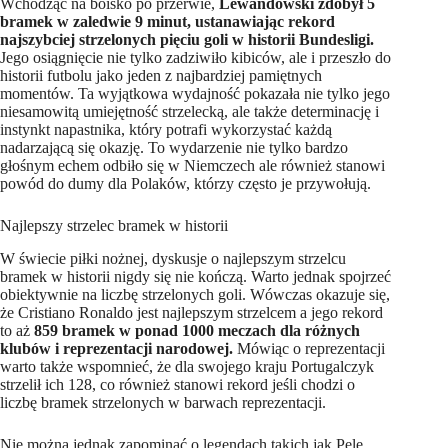
Wchodząc na boisko po przerwie,
Lewandowski zdobył 5
bramek w zaledwie 9 minut, ustanawiając rekord
najszybciej strzelonych pięciu goli w historii Bundesligi.
Jego osiągnięcie nie tylko zadziwiło kibiców, ale i przeszło do
historii futbolu jako jeden z najbardziej pamiętnych
momentów. Ta wyjątkowa wydajność pokazała nie tylko jego
niesamowitą umiejętność strzelecką, ale także determinację i
instynkt napastnika, który potrafi wykorzystać każdą
nadarzającą się okazję. To wydarzenie nie tylko bardzo
głośnym echem odbiło się w Niemczech ale również stanowi
powód do dumy dla Polaków, którzy często je przywołują.
Najlepszy strzelec bramek w historii
W świecie piłki nożnej, dyskusje o najlepszym strzelcu
bramek w historii nigdy się nie kończą. Warto jednak spojrzeć
obiektywnie na liczbę strzelonych goli. Wówczas okazuje się,
że Cristiano Ronaldo jest najlepszym strzelcem a jego rekord
to aż
859 bramek w ponad 1000 meczach dla różnych
klubów i reprezentacji narodowej.
Mówiąc o reprezentacji
warto także wspomnieć, że dla swojego kraju Portugalczyk
strzelił ich 128, co również stanowi rekord jeśli chodzi o
liczbę bramek strzelonych w barwach reprezentacji.
Nie można jednak zapominać o legendach takich jak Pele,