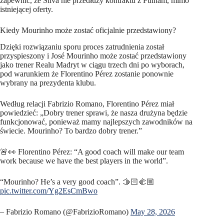
zapewnić, że Silva nie przedłuży kontraktu z Fulham, mimo
istniejącej oferty.
Kiedy Mourinho może zostać oficjalnie przedstawiony?
Dzięki rozwiązaniu sporu proces zatrudnienia został
przyspieszony i José Mourinho może zostać przedstawiony
jako trener Realu Madryt w ciągu trzech dni po wyborach,
pod warunkiem że Florentino Pérez zostanie ponownie
wybrany na prezydenta klubu.
Według relacji Fabrizio Romano, Florentino Pérez miał
powiedzieć: „Dobry trener sprawi, że nasza drużyna będzie
funkcjonować, ponieważ mamy najlepszych zawodników na
świecie. Mourinho? To bardzo dobry trener.”
🚨👀 Florentino Pérez: “A good coach will make our team
work because we have the best players in the world”.
“Mourinho? He’s a very good coach”. 🫱🏻‍🫲🏼
pic.twitter.com/Yg2EsCmBwo
– Fabrizio Romano (@FabrizioRomano)
May 28, 2026