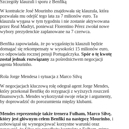
Szczegóły klauzuli i sporu z Benfiką
W kontrakcie José Mourinho znajdowała się klauzula, która
pozwalała mu odejść tego lata za 7 milionów euro. Ta
klauzula wygasa w tym tygodniu i nie zostanie aktywowana
przez Real Madryt, ponieważ Florentino Pérez zwołał nowe
wybory prezydenckie zaplanowane na 7 czerwca.
Benfika zapowiadała, że po wygaśnięciu klauzuli będzie
domagać się rekompensaty w wysokości 15 milionów euro,
co odpowiada rocznej pensji Portugalczyka.
Spór o tę kwotę
został jednak rozwiązany
za pośrednictwem negocjacji
agenta Mourinho.
Rola Jorge Mendesa i sytuacja z Marco Silvą
W negocjacjach kluczową rolę odegrał agent Jorge Mendes,
który przekonał Benfikę do rezygnacji z wyższych roszczeń
finansowych. Mendes wykorzystał swoje relacje i argumenty,
by doprowadzić do porozumienia między klubami.
Mendes reprezentuje także trenera Fulham, Marco Silvę,
który jest głównym celem Benfiki na następcę Mourinho
, i
zobowiązał się wynegocjować korzystne warunki oraz