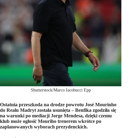
Shutterstock/Marco Iacobucci Epp
Ostatnia przeszkoda na drodze powrotu José Mourinho
do Realu Madryt została usunięta – Benfika zgodziła się
na warunki po mediacji Jorge Mendesa, dzięki czemu
klub może ogłosić Mouriho trenerem wkrótce po
zaplanowanych wyborach prezydenckich.