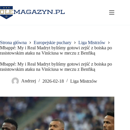
Przejdź
do
treści
Strona główna
Europejskie puchary
Liga Mistrzów
Mbappé: My i Real Madryt byliśmy gotowi zejść z boiska po
rasistowskim ataku na Viníciusa w meczu z Benfiką
Mbappé: My i Real Madryt byliśmy gotowi zejść z boiska po
rasistowskim ataku na Viníciusa w meczu z Benfiką
Andrzej
2026-02-18
Liga Mistrzów