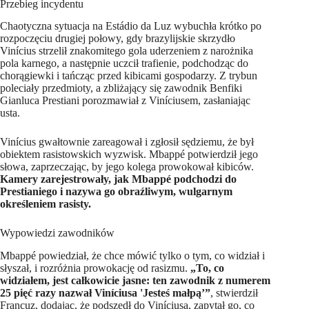
Przebieg incydentu
Chaotyczna sytuacja na Estádio da Luz wybuchła krótko po
rozpoczęciu drugiej połowy, gdy brazylijskie skrzydło
Vinícius strzelił znakomitego gola uderzeniem z narożnika
pola karnego, a następnie uczcił trafienie, podchodząc do
chorągiewki i tańcząc przed kibicami gospodarzy. Z trybun
poleciały przedmioty, a zbliżający się zawodnik Benfiki
Gianluca Prestiani porozmawiał z Viníciusem, zasłaniając
usta.
Vinícius gwałtownie zareagował i zgłosił sędziemu, że był
obiektem rasistowskich wyzwisk. Mbappé potwierdził jego
słowa, zaprzeczając, by jego kolega prowokował kibiców.
Kamery zarejestrowały, jak Mbappé podchodzi do
Prestianiego i nazywa go obraźliwym, wulgarnym
określeniem rasisty.
Wypowiedzi zawodników
Mbappé powiedział, że chce mówić tylko o tym, co widział i
słyszał, i rozróżnia prowokację od rasizmu.
„To, co
widziałem, jest całkowicie jasne: ten zawodnik z numerem
25 pięć razy nazwał Viníciusa 'Jesteś małpą’”
, stwierdził
Francuz, dodając, że podszedł do Viníciusa, zapytał go, co