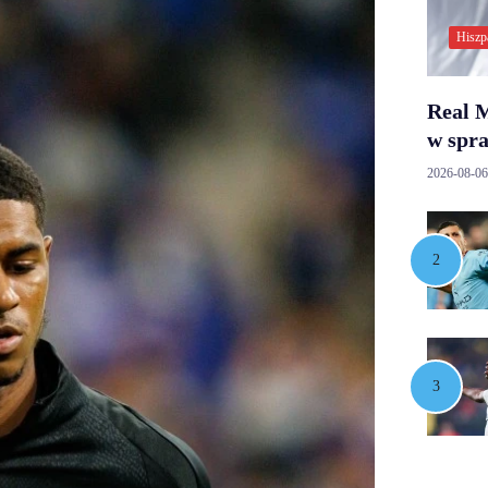
Hiszp
Real M
w spr
2026-08-06