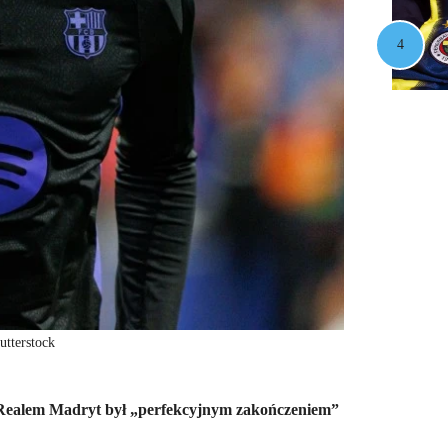
utterstock
z Realem Madryt był „perfekcyjnym zakończeniem”