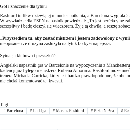
Gol i znaczenie dla tytułu
Rashford trafił w dziewiątej minucie spotkania, a Barcelona wygrała 2:0
W wywiadzie dla ESPN napastnik powiedział: „To jest perfekcyjne zako
szczęśliwy i będę cieszył się wieczorem. Żyję tą chwilą, a resztę zob
„Przyszedłem tu, aby zostać mistrzem i jestem zadowolony z wyni
nieopisane i że drużyna zasłużyła na tytuł, bo była najlepsza.
Sytuacja klubowa i przyszłość
Angielski napastnik gra w Barcelonie na wypożyczeniu z Manchesteru U
kadencji już byłego menedżera Rubena Amorima. Rashford może mie
trenera Michaela Carricka, który jest bardzo prawdopodobne, że obej
nie chciał komentować tej kwestii.
Tagi
#
Barcelona
#
La Liga
#
Marcus Rashford
#
Piłka Nożna
#
Rea