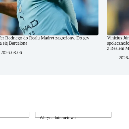
fer Rodriego do Realu Madryt zagrożony. Do gry
Vinícius Jú
a się Barcelona
społecznośc
z Realem M
2026-08-06
2026
Witryna internetowa