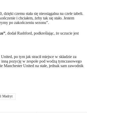
, dzięki czemu stała się nieosiągalna na czele tabeli.
ńczenie i chciałem, żeby tak się stało. Jestem
aczymy po zakończeniu sezonu”.
ku”
, dodał Rashford, podkreślając, że uczucie jest
nited, po tym jak stracił miejsce w składzie za
ć inną pozycję w zespole pod wodzą tymczasowego
mie Manchester United na stałe, jednak sam zawodnik
l Madryt