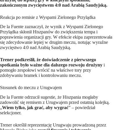
zakończonym zwycięstwem 4:0 nad Arabią Saudyjską.
Reakcja po remisie z Wyspami Zielonego Przylądka
De la Fuente zaznaczył, że wynik z Wyspami Zielonego
Przylądka skłonił Hiszpanów do zwiększenia tempa i
poprawienia organizacji gry. W efekcie ekipa zaprezentowała
się zdecydowanie lepiej w drugim meczu, notując wyraźne
zwycięstwo 4:0 nad Arabią Saudyjską.
Trener podkreślił, że doświadczenie z pierwszego
spotkania było ważne dla dalszego rozwoju drużyny
i
pomogło zespołowi wrócić na właściwe tory przy
zdobywaniu bramek i kontrolowaniu meczu.
Stosunek do meczu z Urugwajem
De la Fuente odrzucił sugestie, że Hiszpania mogłaby
zadowolić się remisem z Urugwajem przed ostatnią kolejką.
„
Wiem tylko, jak grać, aby wygrać
” – powiedział
selekcjoner.
Trener określił reprezentację Urugwaju prowadzoną przez