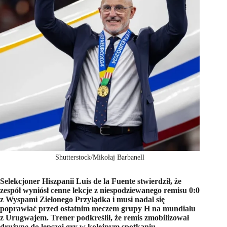
Shutterstock/Mikołaj Barbanell
Selekcjoner Hiszpanii Luis de la Fuente stwierdził, że
zespół wyniósł cenne lekcje z niespodziewanego remisu 0:0
z Wyspami Zielonego Przylądka i musi nadal się
poprawiać przed ostatnim meczem grupy H na mundialu
z Urugwajem. Trener podkreślił, że remis zmobilizował
drużynę do lepszej gry w kolejnym spotkaniu,