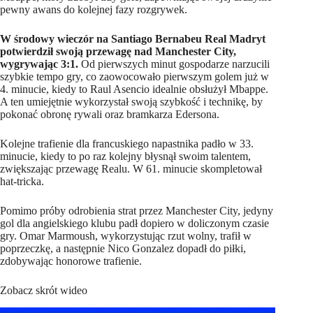
pewny awans do kolejnej fazy rozgrywek.
W środowy wieczór na Santiago Bernabeu Real Madryt
potwierdził swoją przewagę nad Manchester City,
wygrywając 3:1.
Od pierwszych minut gospodarze narzucili
szybkie tempo gry, co zaowocowało pierwszym golem już w
4. minucie, kiedy to Raul Asencio idealnie obsłużył Mbappe.
A ten umiejętnie wykorzystał swoją szybkość i technikę, by
pokonać obronę rywali oraz bramkarza Edersona.
Kolejne trafienie dla francuskiego napastnika padło w 33.
minucie, kiedy to po raz kolejny błysnął swoim talentem,
zwiększając przewagę Realu. W 61. minucie skompletował
hat-tricka.
Pomimo próby odrobienia strat przez Manchester City, jedyny
gol dla angielskiego klubu padł dopiero w doliczonym czasie
gry. Omar Marmoush, wykorzystując rzut wolny, trafił w
poprzeczkę, a następnie Nico Gonzalez dopadł do piłki,
zdobywając honorowe trafienie.
Zobacz skrót wideo