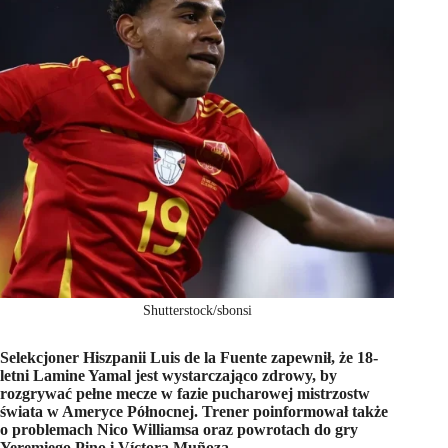
Shutterstock/sbonsi
Selekcjoner Hiszpanii Luis de la Fuente zapewnił, że 18-
letni Lamine Yamal jest wystarczająco zdrowy, by
rozgrywać pełne mecze w fazie pucharowej mistrzostw
świata w Ameryce Północnej. Trener poinformował także
o problemach Nico Williamsa oraz powrotach do gry
Yeremiego Pino i Víctora Muñoza.