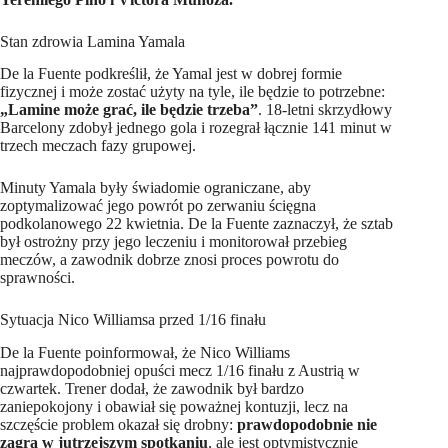
Stan zdrowia Lamina Yamala
De la Fuente podkreślił, że Yamal jest w dobrej formie
fizycznej i może zostać użyty na tyle, ile będzie to potrzebne:
„Lamine może grać, ile będzie trzeba”
. 18-letni skrzydłowy
Barcelony zdobył jednego gola i rozegrał łącznie 141 minut w
trzech meczach fazy grupowej.
Minuty Yamala były świadomie ograniczane, aby
zoptymalizować jego powrót po zerwaniu ścięgna
podkolanowego 22 kwietnia. De la Fuente zaznaczył, że sztab
był ostrożny przy jego leczeniu i monitorował przebieg
meczów, a zawodnik dobrze znosi proces powrotu do
sprawności.
Sytuacja Nico Williamsa przed 1/16 finału
De la Fuente poinformował, że Nico Williams
najprawdopodobniej opuści mecz 1/16 finału z Austrią w
czwartek. Trener dodał, że zawodnik był bardzo
zaniepokojony i obawiał się poważnej kontuzji, lecz na
szczęście problem okazał się drobny:
prawdopodobnie nie
zagra w jutrzejszym spotkaniu
, ale jest optymistycznie