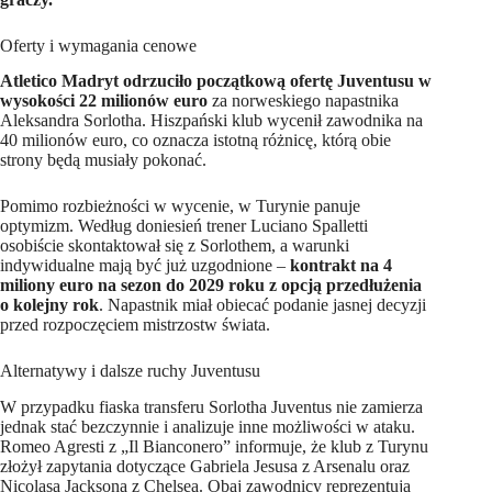
Oferty i wymagania cenowe
Atletico Madryt odrzuciło początkową ofertę Juventusu w
wysokości 22 milionów euro
za norweskiego napastnika
Aleksandra Sorlotha. Hiszpański klub wycenił zawodnika na
40 milionów euro, co oznacza istotną różnicę, którą obie
strony będą musiały pokonać.
Pomimo rozbieżności w wycenie, w Turynie panuje
optymizm. Według doniesień trener Luciano Spalletti
osobiście skontaktował się z Sorlothem, a warunki
indywidualne mają być już uzgodnione –
kontrakt na 4
miliony euro na sezon do 2029 roku z opcją przedłużenia
o kolejny rok
. Napastnik miał obiecać podanie jasnej decyzji
przed rozpoczęciem mistrzostw świata.
Alternatywy i dalsze ruchy Juventusu
W przypadku fiaska transferu Sorlotha Juventus nie zamierza
jednak stać bezczynnie i analizuje inne możliwości w ataku.
Romeo Agresti z „Il Bianconero” informuje, że klub z Turynu
złożył zapytania dotyczące Gabriela Jesusa z Arsenalu oraz
Nicolasa Jacksona z Chelsea. Obaj zawodnicy reprezentują