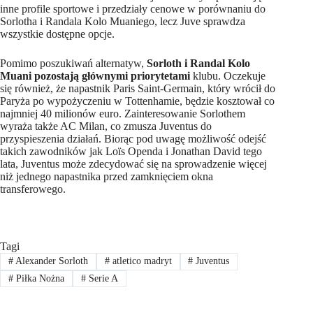
inne profile sportowe i przedziały cenowe w porównaniu do
Sorlotha i Randala Kolo Muaniego, lecz Juve sprawdza
wszystkie dostępne opcje.
Pomimo poszukiwań alternatyw,
Sorloth i Randal Kolo
Muani pozostają głównymi priorytetami
klubu. Oczekuje
się również, że napastnik Paris Saint-Germain, który wrócił do
Paryża po wypożyczeniu w Tottenhamie, będzie kosztował co
najmniej 40 milionów euro. Zainteresowanie Sorlothem
wyraża także AC Milan, co zmusza Juventus do
przyspieszenia działań. Biorąc pod uwagę możliwość odejść
takich zawodników jak Loïs Openda i Jonathan David tego
lata, Juventus może zdecydować się na sprowadzenie więcej
niż jednego napastnika przed zamknięciem okna
transferowego.
Tagi
#
Alexander Sorloth
#
atletico madryt
#
Juventus
#
Piłka Nożna
#
Serie A