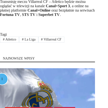
Transmisję meczu Villarreal CF – Atletico będzie można
oglądać w telewizji na kanale
Canal+Sport 3
, a online na
płatnej platformie
Canal+Online
oraz bezpłatnie na serwisach
Fortuna TV
,
STS TV
i
Superbet TV
.
Tagi
#
Atletico
#
La Liga
#
Villarreal CF
NAJNOWSZE WPISY