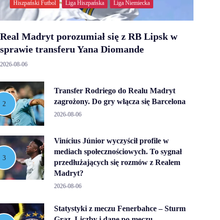
Hiszpański Futbol
Liga Hiszpańska
Liga Niemiecka
Real Madryt porozumiał się z RB Lipsk w
sprawie transferu Yana Diomande
2026-08-06
Transfer Rodriego do Realu Madryt
zagrożony. Do gry włącza się Barcelona
2026-08-06
Vinícius Júnior wyczyścił profile w
mediach społecznościowych. To sygnał
przedłużających się rozmów z Realem
Madryt?
2026-08-06
Statystyki z meczu Fenerbahce – Sturm
Graz. Liczby i dane po meczu