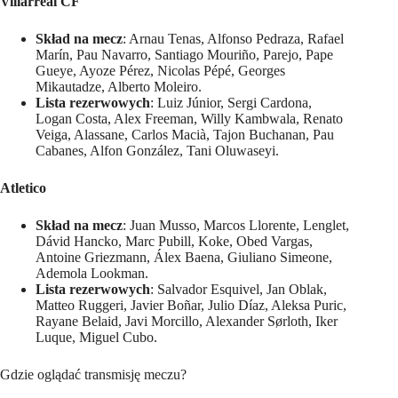
Villarreal CF
Skład na mecz
: Arnau Tenas, Alfonso Pedraza, Rafael
Marín, Pau Navarro, Santiago Mouriño, Parejo, Pape
Gueye, Ayoze Pérez, Nicolas Pépé, Georges
Mikautadze, Alberto Moleiro.
Lista rezerwowych
: Luiz Júnior, Sergi Cardona,
Logan Costa, Alex Freeman, Willy Kambwala, Renato
Veiga, Alassane, Carlos Macià, Tajon Buchanan, Pau
Cabanes, Alfon González, Tani Oluwaseyi.
Atletico
Skład na mecz
: Juan Musso, Marcos Llorente, Lenglet,
Dávid Hancko, Marc Pubill, Koke, Obed Vargas,
Antoine Griezmann, Álex Baena, Giuliano Simeone,
Ademola Lookman.
Lista rezerwowych
: Salvador Esquivel, Jan Oblak,
Matteo Ruggeri, Javier Boñar, Julio Díaz, Aleksa Puric,
Rayane Belaid, Javi Morcillo, Alexander Sørloth, Iker
Luque, Miguel Cubo.
Gdzie oglądać transmisję meczu?