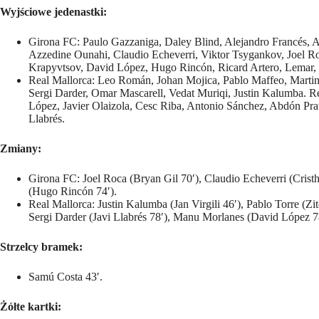
Wyjściowe jedenastki:
Girona FC: Paulo Gazzaniga, Daley Blind, Alejandro Francés, Ar
Azzedine Ounahi, Claudio Echeverri, Viktor Tsygankov, Joel 
Krapyvtsov, David López, Hugo Rincón, Ricard Artero, Lemar, I
Real Mallorca: Leo Román, Johan Mojica, Pablo Maffeo, Martin
Sergi Darder, Omar Mascarell, Vedat Muriqi, Justin Kalumba. R
López, Javier Olaizola, Cesc Riba, Antonio Sánchez, Abdón Pra
Llabrés.
Zmiany:
Girona FC: Joel Roca (Bryan Gil 70′), Claudio Echeverri (Cristh
(Hugo Rincón 74′).
Real Mallorca: Justin Kalumba (Jan Virgili 46′), Pablo Torre (Z
Sergi Darder (Javi Llabrés 78′), Manu Morlanes (David López 7
Strzelcy bramek:
Samú Costa 43′.
Żółte kartki: