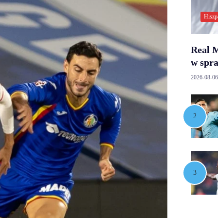
Hiszp
Real M
w spr
2026-08-06